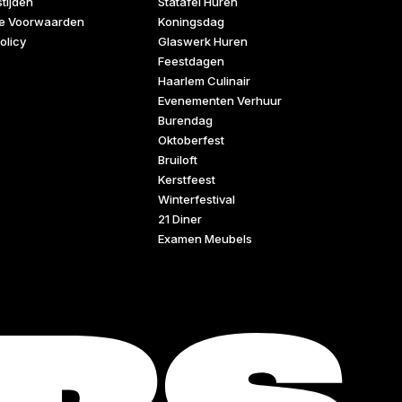
tijden
Statafel Huren
e Voorwaarden
Koningsdag
olicy
Glaswerk Huren
Feestdagen
Haarlem Culinair
Evenementen Verhuur
Burendag
Oktoberfest
Bruiloft
Kerstfeest
Winterfestival
21 Diner
Examen Meubels