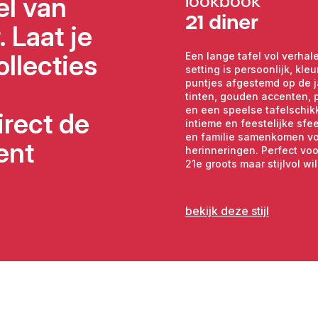
el van
lookbook
Waarom dessertlepels 
21 diner
 Laat je
Moderne gehamerde a
Ideaal voor het serve
Geschikt voor zowel z
ollecties
Een lange tafel vol verhal
Schoon, voordelig en d
setting is persoonlijk, kleur
Levering in Haarlem,
puntjes afgestemd op de j
Eenvoudig online te r
tinten, gouden accenten, p
en een speelse tafelschik
irect de
Maak jouw tafelsetting
intieme en feestelijke sfe
ons uitgebreide assor
en familie samenkomen vo
ent
klaar om jouw eveneme
herinneringen. Perfect voo
21e groots maar stijlvol wil
bekijk deze stijl