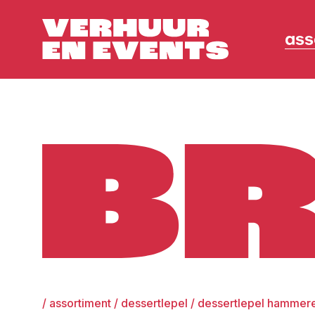
ass
Broers
/
assortiment
/
dessertlepel
/
dessertlepel hammered