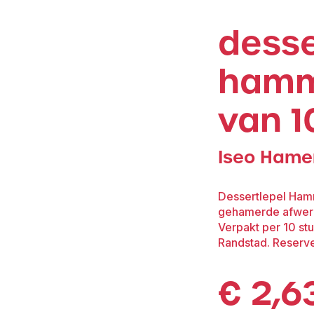
desse
hamm
van 1
Iseo Hame
Dessertlepel Ham
gehamerde afwerki
Verpakt per 10 st
Randstad. Reserve
€
2,6