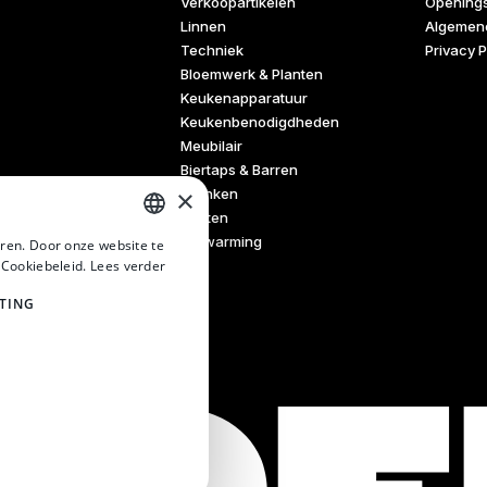
Verkoopartikelen
Openings
Linnen
Algemen
Techniek
Privacy P
Bloemwerk & Planten
Keukenapparatuur
Keukenbenodigdheden
Meubilair
Biertaps & Barren
×
Dranken
Tenten
Verwarming
ren. Door onze website te
DUTCH
 Cookiebeleid.
Lees verder
DUTCH
TING