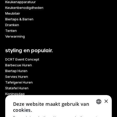
Keukenapparatuur
Keukenbenodigdheden
Meubilair
Biertaps & Barren
Dranken
Tenten
Verwarming
styling en populair.
DCRT Event Concept
Barbecue Huren
Biertap Huren
Servies Huren
Tafelgerei Huren
Statafel Huren
Koningsdag
×
Glaswerk Huren
Deze website maakt gebruik van
Feestdagen
cookies.
Haarlem Culinair
DUTCH
Evenementen Verhuur