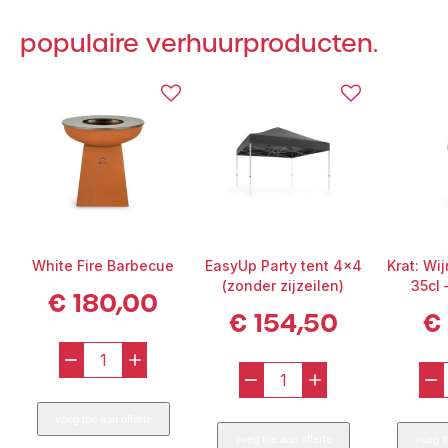
populaire verhuurproducten.
White Fire Barbecue
EasyUp Party tent 4×4
Krat: Wi
(zonder zijzeilen)
35cl 
€
180,00
€
154,50
€
–
+
–
+
–
White
EasyUp
Fire
voeg toe aan offerte
Party
Barbecue
voeg toe aan offerte
voeg t