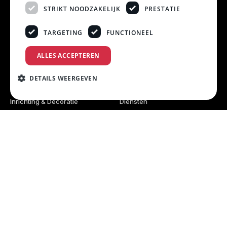
STRIKT NOODZAKELIJK
PRESTATIE
mailen of bellen.
ontmoeten.
TARGETING
FUNCTIONEEL
info@broersverhuur.nl
Minckelersweg 20
023 532 56 17
2031 EM Haarlem
ALLES ACCEPTEREN
Stel je vraag via WhatsApp
DETAILS WEERGEVEN
assortiment.
over ons.
Inrichting & Decoratie
Diensten
Buffet & Serveerartikelen
Bezorgen & Ophalen
Glaswerk
Zakelijke Klanten
Bestek
Werken Bij Broers Verhuur
Servies
Investeren
Verkoopartikelen
Openingstijden
Linnen
Algemene Voorwaarden
Techniek
Privacy Policy
Bloemwerk & Planten
Keukenapparatuur
Keukenbenodigdheden
Meubilair