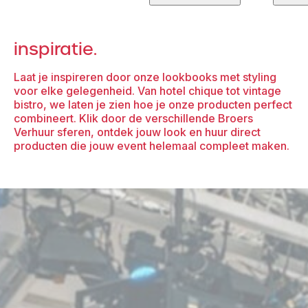
tent
aantal
4×4
(zonder
inspiratie.
zijzeilen)
aantal
Laat je inspireren door onze lookbooks met styling
voor elke gelegenheid. Van hotel chique tot vintage
bistro, we laten je zien hoe je onze producten perfect
combineert. Klik door de verschillende Broers
Verhuur sferen, ontdek jouw look en huur direct
producten die jouw event helemaal compleet maken.