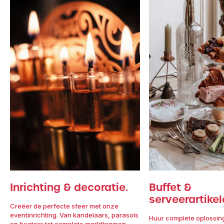
Inrichting & decoratie.
Buffet &
serveerartikel
Creëer de perfecte sfeer met onze
eventinrichting. Van kandelaars, parasols
Huur complete oplossin
en heaters tot complete marktkramen