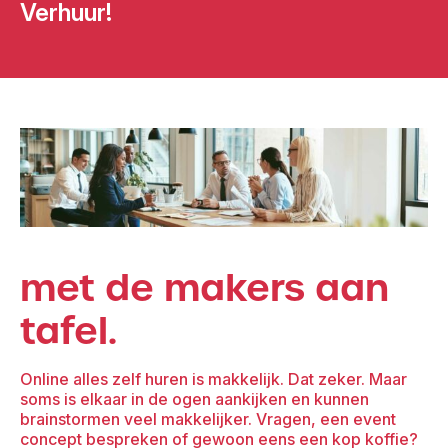
Verhuur!
met de makers aan
tafel.
Online alles zelf huren is makkelijk. Dat zeker. Maar
soms is elkaar in de ogen aankijken en kunnen
brainstormen veel makkelijker. Vragen, een event
concept bespreken of gewoon eens een kop koffie?