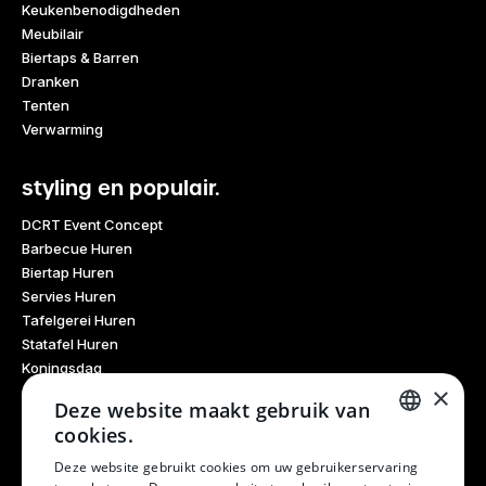
Keukenbenodigdheden
Meubilair
Biertaps & Barren
Dranken
Tenten
Verwarming
styling en populair.
DCRT Event Concept
Barbecue Huren
Biertap Huren
Servies Huren
Tafelgerei Huren
Statafel Huren
Koningsdag
×
Glaswerk Huren
Deze website maakt gebruik van
Feestdagen
cookies.
Haarlem Culinair
DUTCH
Evenementen Verhuur
Deze website gebruikt cookies om uw gebruikerservaring