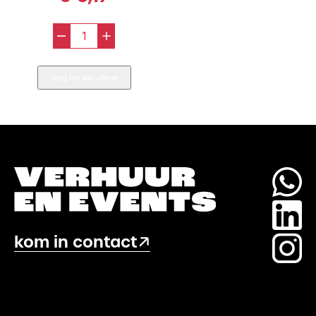
-
+
Eierdopje
RVS
voeg toe aan offerte
aantal
kom in contact