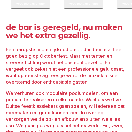
voeg toe aan offerte
voeg toe aan offerte
voeg t
Garden
Garden
RVS
met
Blad
dubbele
de bar is geregeld, nu maken
aantal
tapkraan
we het extra gezellig.
aantal
Een
baropstelling
en ijskoud
bier
… dan ben je al heel
goed bezig op Oktoberfest. Maar met
tenten
en
sfeerverlichting
wordt het pas echt gezellig. En
vergeet ook zeker niet een professionele
geluidsset
,
want op een stevig feestje wordt de muziek al snel
overstemd door enthousiaste gasten.
We verhuren ook modulaire
podiumdelen
, om een
podium te realiseren in elke ruimte. Want als we live
Duitse feestklassiekers gaan spelen, wil iedereen dat
meemaken en goed kunnen zien. In overleg
verzorgen we de op- en afbouw en sluiten we alles
aan. We gaan pas weg als het netjes werkt. Ein, zwei,
drei… muziek! Neem eens
contact
met ons op, we