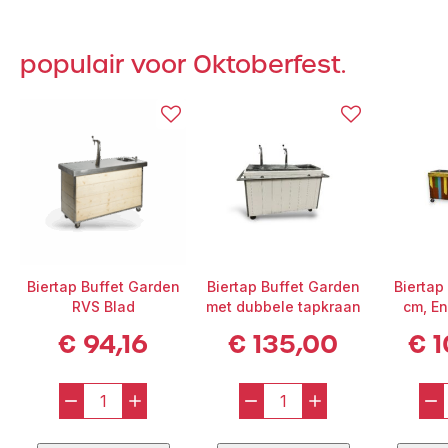
populair voor Oktoberfest.
Biertap Buffet Garden
Biertap Buffet Garden
Biertap
RVS Blad
met dubbele tapkraan
cm, En
€
94,16
€
135,00
€
1
–
+
–
+
–
Biertap
Biertap
Buffet
Buffet