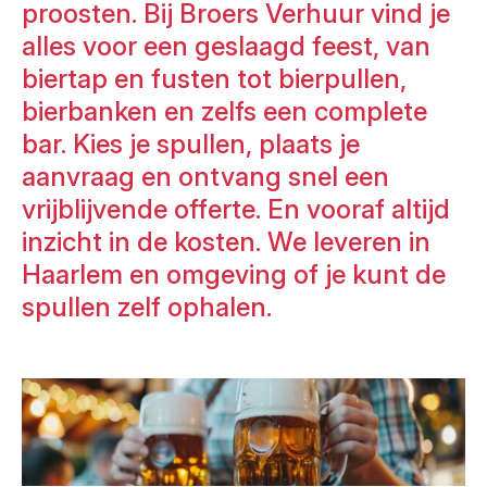
proosten. Bij Broers Verhuur vind je
alles voor een geslaagd feest, van
biertap en fusten tot bierpullen,
bierbanken en zelfs een complete
bar. Kies je spullen, plaats je
aanvraag en ontvang snel een
vrijblijvende offerte. En vooraf altijd
inzicht in de kosten. We leveren in
Haarlem en omgeving of je kunt de
spullen zelf ophalen.