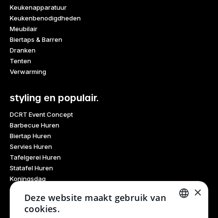
Keukenapparatuur
Keukenbenodigdheden
Meubilair
Biertaps & Barren
Dranken
Tenten
Verwarming
styling en populair.
DCRT Event Concept
Barbecue Huren
Biertap Huren
Servies Huren
Tafelgerei Huren
Statafel Huren
Koningsdag
×
Glaswerk Huren
Deze website maakt gebruik van
Feestdagen
cookies.
Haarlem Culinair