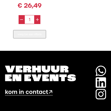
€
26,49
-
+
Citruspers
aantal
voeg toe aan offerte
kom in contact