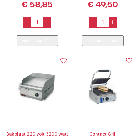
€
58,85
€
49,50
-
+
-
+
Snijmachine
Bakplaat
aantal
(Op
voeg toe aan offerte
voeg toe aan offerte
Gas,
Losse
Plaat)
aantal
Bakplaat 220 volt 3200 watt
Contact Grill