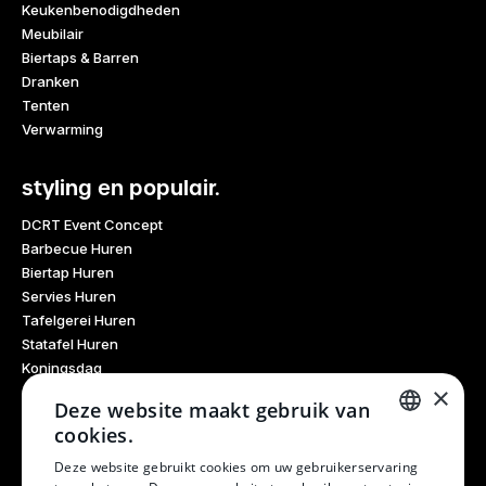
Keukenbenodigdheden
Meubilair
Biertaps & Barren
Dranken
Tenten
Verwarming
styling en populair.
DCRT Event Concept
Barbecue Huren
Biertap Huren
Servies Huren
Tafelgerei Huren
Statafel Huren
Koningsdag
×
Glaswerk Huren
Deze website maakt gebruik van
Feestdagen
cookies.
Haarlem Culinair
DUTCH
Evenementen Verhuur
Deze website gebruikt cookies om uw gebruikerservaring