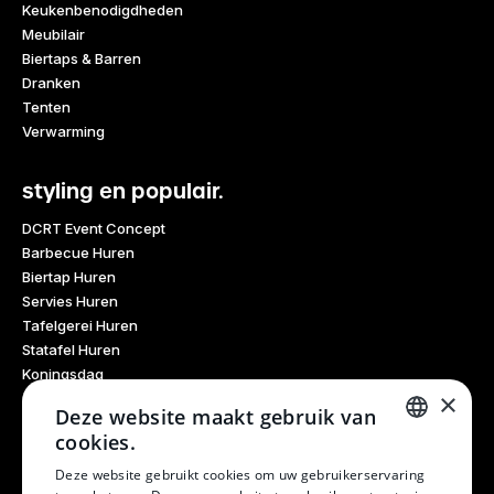
Keukenbenodigdheden
Meubilair
Biertaps & Barren
Dranken
Tenten
Verwarming
styling en populair.
DCRT Event Concept
Barbecue Huren
Biertap Huren
Servies Huren
Tafelgerei Huren
Statafel Huren
Koningsdag
×
Glaswerk Huren
Deze website maakt gebruik van
Feestdagen
cookies.
Haarlem Culinair
DUTCH
Evenementen Verhuur
Deze website gebruikt cookies om uw gebruikerservaring