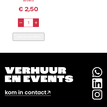
Broers
€
2,50
-
+
Koppelstuk
t.b.v.
voeg toe aan offerte
Podium
Broers
aantal
kom in contact