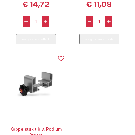
€
14,72
€
11,08
-
+
-
+
Podiumdeel
Podiumdeel
200
150
voeg toe aan offerte
voeg toe aan offerte
/
/
100
100
(excl.
(excl.
Poten)
Poten)
BROERS
Broers
aantal
aantal
Koppelstuk t.b.v. Podium