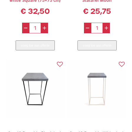
white Square (75x75 cm)
Statafel Moon
€
32,50
€
25,75
-
+
-
+
Dutch®
Statafel
Kolom
Moon
voeg toe aan offerte
voeg toe aan offerte
Bartable
aantal
white
Square
(75x75
cm)
aantal