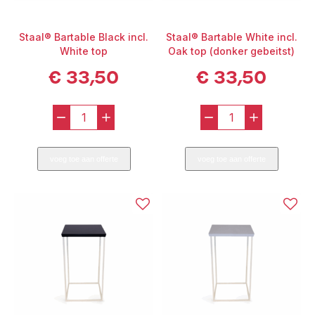
Staal® Bartable Black incl.
Staal® Bartable White incl.
White top
Oak top (donker gebeitst)
€
33,50
€
33,50
-
+
-
+
Staal®
Staal®
Bartable
Bartable
voeg toe aan offerte
voeg toe aan offerte
Black
White
incl.
incl.
White
Oak
top
top
aantal
(donker
gebeitst)
aantal