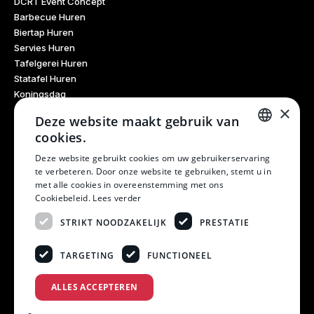
DCRT Event Concept
Barbecue Huren
Biertap Huren
Servies Huren
Tafelgerei Huren
Statafel Huren
Koningsdag
×
Glaswerk Huren
Deze website maakt gebruik van
Feestdagen
cookies.
Haarlem Culinair
DUTCH
Evenementen Verhuur
Deze website gebruikt cookies om uw gebruikerservaring
te verbeteren. Door onze website te gebruiken, stemt u in
Burendag
DUTCH
met alle cookies in overeenstemming met ons
Oktoberfest
Cookiebeleid.
Lees verder
Bruiloft
Kerstfeest
STRIKT NOODZAKELIJK
PRESTATIE
Winterfestival
21 Diner
TARGETING
FUNCTIONEEL
Examen Meubels
ALLES ACCEPTEREN