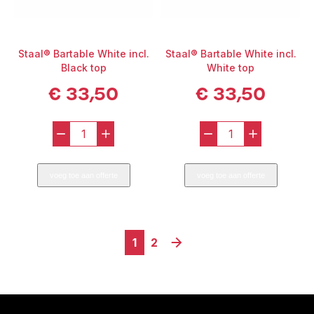
Staal® Bartable White incl.
Staal® Bartable White incl.
Black top
White top
€
33,50
€
33,50
-
+
-
+
Staal®
Staal®
Bartable
Bartable
voeg toe aan offerte
voeg toe aan offerte
White
White
incl.
incl.
Black
White
top
top
1
2
aantal
aantal