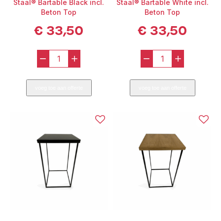
Staal® Bartable Black incl.
Staal® Bartable White incl.
Beton Top
Beton Top
€
33,50
€
33,50
-
+
-
+
Staal®
Staal®
Bartable
Bartable
voeg toe aan offerte
voeg toe aan offerte
Black
White
incl.
incl.
Beton
Beton
Top
Top
aantal
aantal