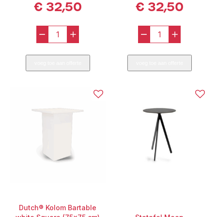
€
32,50
€
32,50
-
+
-
+
Dutch®
Dutch®
Kolom
Kolom
voeg toe aan offerte
voeg toe aan offerte
Bartable
Bartable
Black
white
(80x80)
Round
aantal
(ø90
cm)
aantal
Dutch® Kolom Bartable