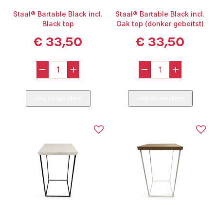
Staal® Bartable Black incl.
Staal® Bartable Black incl.
Black top
Oak top (donker gebeitst)
€
33,50
€
33,50
-
+
-
+
Staal®
Staal®
Bartable
Bartable
voeg toe aan offerte
voeg toe aan offerte
Black
Black
incl.
incl.
Black
Oak
top
top
aantal
(donker
gebeitst)
aantal