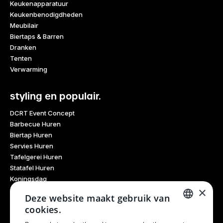
Keukenapparatuur
Keukenbenodigdheden
Meubilair
Biertaps & Barren
Dranken
Tenten
Verwarming
styling en populair.
DCRT Event Concept
Barbecue Huren
Biertap Huren
Servies Huren
Tafelgerei Huren
Statafel Huren
Koningsdag
×
Glaswerk Huren
Deze website maakt gebruik van
Feestdagen
cookies.
Haarlem Culinair
DUTCH
Evenementen Verhuur