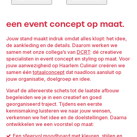
big
big
Black
Black
incl.
incl.
een event concept op maat.
Brown
Burgundy
seating
seating
Jouw stand maakt indruk omdat alles klopt: het idee,
aantal
aantal
de aankleding en de details. Daarom werken we
samen met onze collega’s van
DCRT
: dé creatieve
specialisten in event concept en styling op maat. Voor
jouw aanwezigheid op Haarlem Culinair creëren we
samen één
totaalconcept
dat naadloos aansluit op
jouw organisatie, doelgroep en idee.
Vanaf de allereerste schets tot de laatste afbouw
begeleiden we je in een creatief en goed
georganiseerd traject. Tijdens een eerste
kennismaking luisteren we naar jouw wensen,
verkennen we het idee en de doelstellingen. Daarna
ontwikkelen we een voorstel op maat:
Een sfeervol moodboard met kleuren, stijlen en