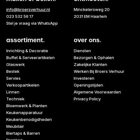
info@broersverhuur.nl
Minckelersweg 20
023 532 56 17
2031 EM Haarlem
Stel je vraag via WhatsApp
assortiment.
over ons.
Inrichting & Decoratie
Diensten
Buffet & Serveerartikelen
Bezorgen & Ophalen
Glaswerk
Zakelijke Klanten
Bestek
Werken Bij Broers Verhuur
Servies
Investeren
Verkoopartikelen
Openingstijden
Linnen
Algemene Voorwaarden
Techniek
Privacy Policy
Bloemwerk & Planten
Keukenapparatuur
Keukenbenodigdheden
Meubilair
Biertaps & Barren
Dranken