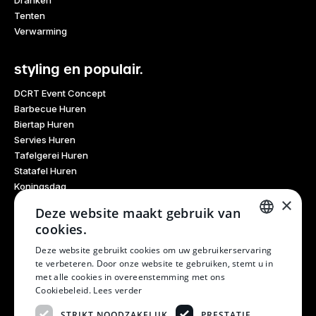
Tenten
Verwarming
styling en populair.
DCRT Event Concept
Barbecue Huren
Biertap Huren
Servies Huren
Tafelgerei Huren
Statafel Huren
Koningsdag
×
Glaswerk Huren
Deze website maakt gebruik van
Feestdagen
cookies.
Haarlem Culinair
DUTCH
Evenementen Verhuur
Deze website gebruikt cookies om uw gebruikerservaring
te verbeteren. Door onze website te gebruiken, stemt u in
Burendag
DUTCH
met alle cookies in overeenstemming met ons
Oktoberfest
Cookiebeleid.
Lees verder
Bruiloft
Kerstfeest
STRIKT NOODZAKELIJK
PRESTATIE