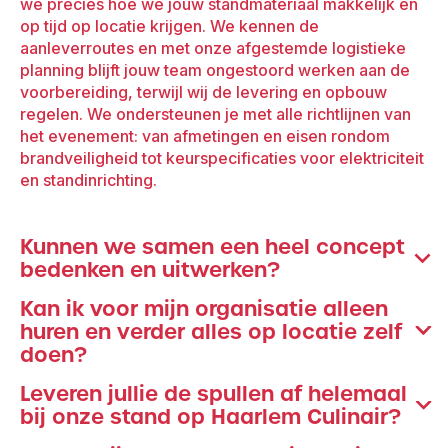
we precies hoe we jouw standmateriaal makkelijk en
op tijd op locatie krijgen. We kennen de
aanleverroutes en met onze afgestemde logistieke
planning blijft jouw team ongestoord werken aan de
voorbereiding, terwijl wij de levering en opbouw
regelen. We ondersteunen je met alle richtlijnen van
het evenement: van afmetingen en eisen rondom
brandveiligheid tot keurspecificaties voor elektriciteit
en standinrichting.
Kunnen we samen een heel concept
bedenken en uitwerken?
Kan ik voor mijn organisatie alleen
Absoluut. Dat kunnen we van a tot z realiseren, samen
huren en verder alles op locatie zelf
met onze collega’s van
DCRT
: dé creatieve
doen?
specialisten in event concept en styling op maat. Voor
jouw aanwezigheid op Haarlem Culinair creëren we
Leveren jullie de spullen af helemaal
Ja, dat kan. Je selecteert dan eenvoudig uit onze
één totaalconcept dat naadloos aansluit op jouw
bij onze stand op Haarlem Culinair?
professionele
verhuur­materialen
en wij leveren ze af
organisatie, doelgroep en idee. Vanaf de allereerste
op locatie. Van stijlvolle statafels en loungebanken tot
schets tot de laatste afbouw begeleiden we je in een