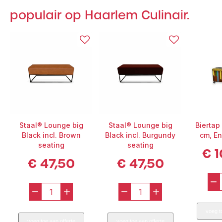
populair op Haarlem Culinair.
Staal® Lounge big
Staal® Lounge big
Biertap
Black incl. Brown
Black incl. Burgundy
cm, En
seating
seating
€
1
€
47,50
€
47,50
–
–
+
–
+
Staal®
Staal®
voeg t
Lounge
Lounge
voeg toe aan offerte
voeg toe aan offerte