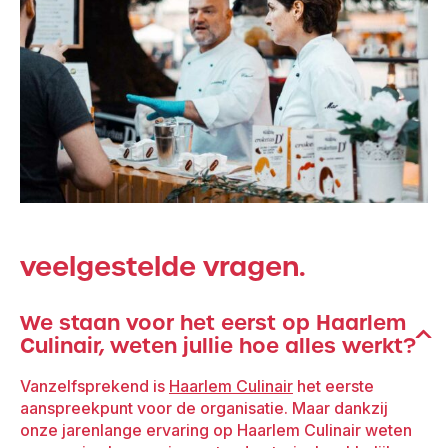
veelgestelde vragen.
We staan voor het eerst op Haarlem
Culinair, weten jullie hoe alles werkt?
Vanzelfsprekend is
Haarlem Culinair
het eerste
aanspreekpunt voor de organisatie. Maar dankzij
onze jarenlange ervaring op Haarlem Culinair weten