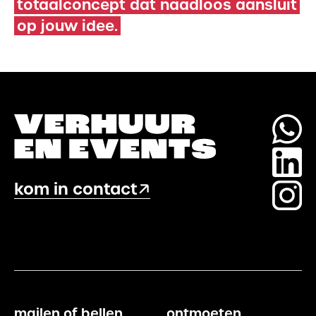
totaalconcept dat naadloos aansluit
op jouw idee.
kom in contact
mailen of bellen.
ontmoeten.