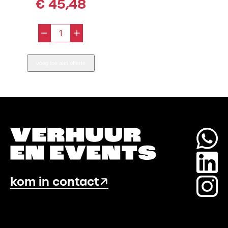
€
45,48
-
+
Emmer
popcornbenodigdheden
voeg toe aan offerte
100
porties
aantal
kom in contact