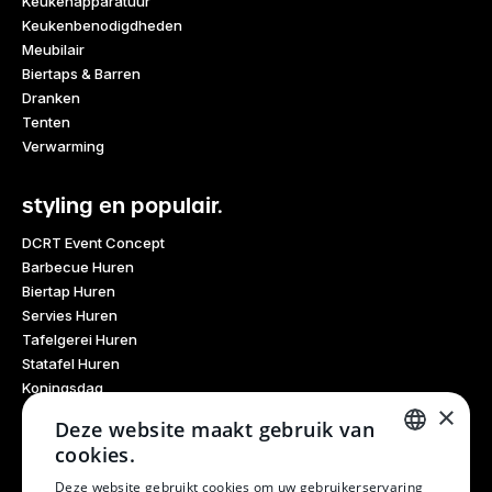
Keukenapparatuur
Keukenbenodigdheden
Meubilair
Biertaps & Barren
Dranken
Tenten
Verwarming
styling en populair.
DCRT Event Concept
Barbecue Huren
Biertap Huren
Servies Huren
Tafelgerei Huren
Statafel Huren
Koningsdag
×
Glaswerk Huren
Deze website maakt gebruik van
Feestdagen
cookies.
Haarlem Culinair
DUTCH
Evenementen Verhuur
Deze website gebruikt cookies om uw gebruikerservaring