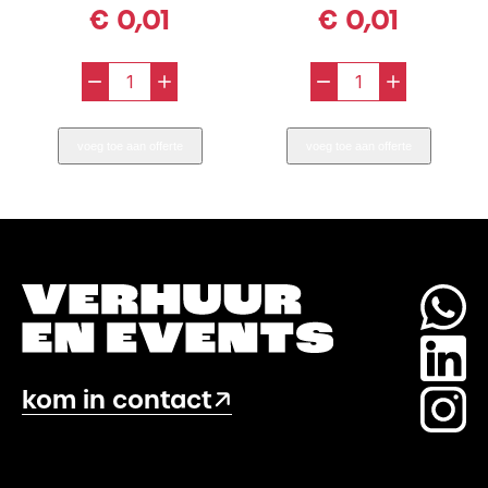
€
0,01
€
0,01
-
+
-
+
Bajonet/
Platte
Heineken
schuifkoppeli
voeg toe aan offerte
voeg toe aan offerte
koppeling
aantal
aantal
kom in contact