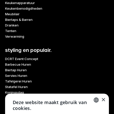
Keukenapparatuur
Keukenbenodigdheden
Meubilair
Biertaps & Barren
Dranken
Tenten
Verwarming
styling en populair.
DCRT Event Concept
Barbecue Huren
Biertap Huren
Servies Huren
Tafelgerei Huren
Statafel Huren
Koningsdag
×
Glaswerk Huren
Deze website maakt gebruik van
Feestdagen
cookies.
Haarlem Culinair
DUTCH