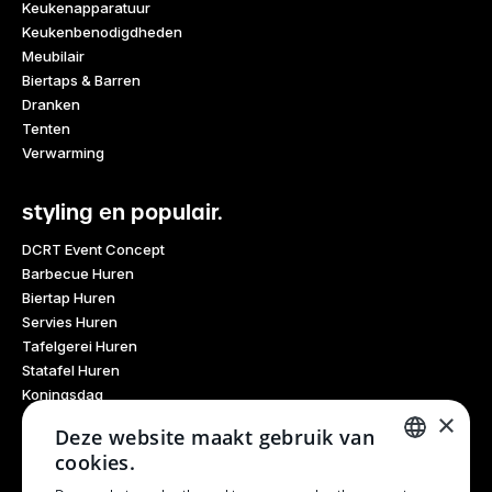
Keukenapparatuur
Keukenbenodigdheden
Meubilair
Biertaps & Barren
Dranken
Tenten
Verwarming
styling en populair.
DCRT Event Concept
Barbecue Huren
Biertap Huren
Servies Huren
Tafelgerei Huren
Statafel Huren
Koningsdag
×
Glaswerk Huren
Deze website maakt gebruik van
Feestdagen
cookies.
Haarlem Culinair
DUTCH
Evenementen Verhuur