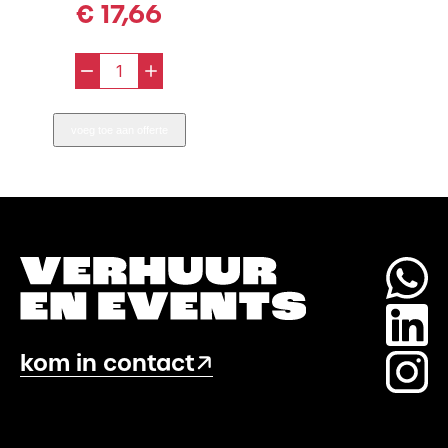
€
17,66
-
+
Kraamrok
Wit
voeg toe aan offerte
Geplooid
184
/
76
(incl.
Vast
Bovenlaken)
aantal
kom in contact