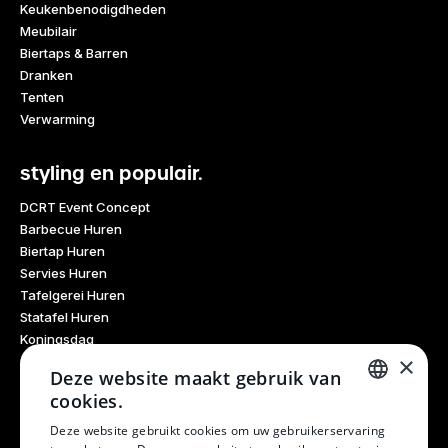
Keukenbenodigdheden
Meubilair
Biertaps & Barren
Dranken
Tenten
Verwarming
styling en populair.
DCRT Event Concept
Barbecue Huren
Biertap Huren
Servies Huren
Tafelgerei Huren
Statafel Huren
Koningsdag
×
Glaswerk Huren
Deze website maakt gebruik van
Feestdagen
cookies.
Haarlem Culinair
DUTCH
Evenementen Verhuur
Deze website gebruikt cookies om uw gebruikerservaring