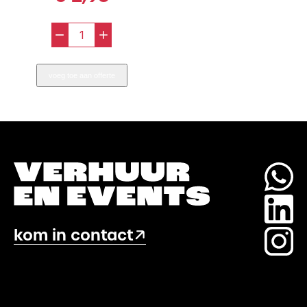
-
+
Blusdeken
aantal
voeg toe aan offerte
kom in contact