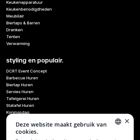
Keukenapparatuur
Keukenbenodigdheden
Meubilair
Biertaps & Barren
Dranken
Tenten
Verwarming
styling en populair.
DCRT Event Concept
Barbecue Huren
Biertap Huren
Servies Huren
Tafelgerei Huren
Statafel Huren
Koningsdag
×
Glaswerk Huren
Deze website maakt gebruik van
Feestdagen
cookies.
Haarlem Culinair
DUTCH
Evenementen Verhuur