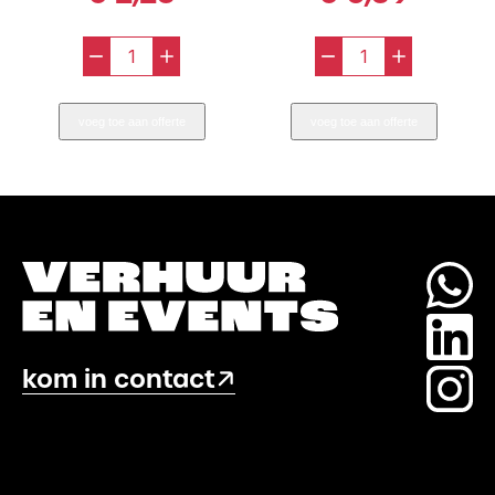
-
+
-
+
Snijplank
Snijplank
Groot
Klein
voeg toe aan offerte
voeg toe aan offerte
aantal
aantal
kom in contact