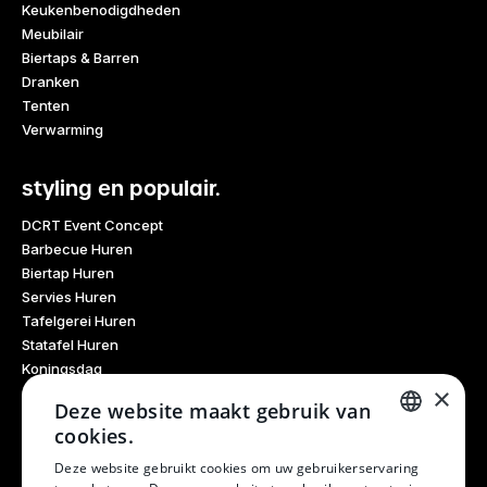
Keukenbenodigdheden
Meubilair
Biertaps & Barren
Dranken
Tenten
Verwarming
styling en populair.
DCRT Event Concept
Barbecue Huren
Biertap Huren
Servies Huren
Tafelgerei Huren
Statafel Huren
Koningsdag
×
Glaswerk Huren
Deze website maakt gebruik van
Feestdagen
cookies.
Haarlem Culinair
DUTCH
Evenementen Verhuur
Deze website gebruikt cookies om uw gebruikerservaring