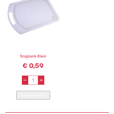
Snijplank Klein
€
0,59
-
+
Snijplank
Klein
voeg toe aan offerte
aantal