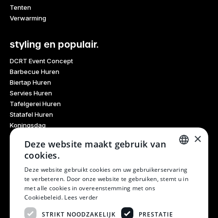
Tenten
Verwarming
styling en populair.
DCRT Event Concept
Barbecue Huren
Biertap Huren
Servies Huren
Tafelgerei Huren
Statafel Huren
Koningsdag
×
Glaswerk Huren
Deze website maakt gebruik van
Feestdagen
cookies.
Haarlem Culinair
DUTCH
Evenementen Verhuur
Deze website gebruikt cookies om uw gebruikerservaring
te verbeteren. Door onze website te gebruiken, stemt u in
Burendag
DUTCH
met alle cookies in overeenstemming met ons
Oktoberfest
Cookiebeleid.
Lees verder
Bruiloft
Kerstfeest
STRIKT NOODZAKELIJK
PRESTATIE