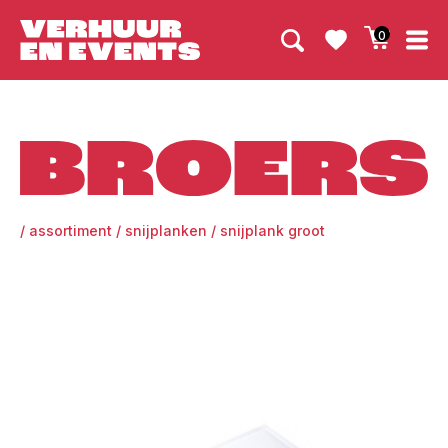
0
Broers
/
assortiment
/
snijplanken
/
snijplank groot