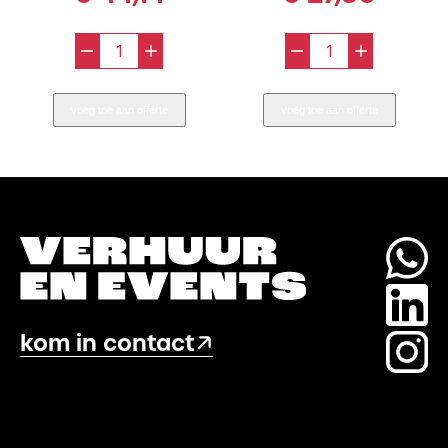
-
+
-
+
Katheder
Katheder
Bruin
Scrapwood
voeg toe aan offerte
voeg toe aan offerte
Elegance
aantal
aantal
kom in contact