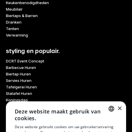
Keukenbenodigdheden
Meubilair
Biertaps & Barren
Dranken
Tenten
Verwarming
styling en populair.
DCRT Event Concept
Barbecue Huren
Biertap Huren
Servies Huren
Tafelgerei Huren
Statafel Huren
Koningsdag
×
Glaswerk Huren
Deze website maakt gebruik van
Feestdagen
cookies.
Haarlem Culinair
DUTCH
Evenementen Verhuur
Deze website gebruikt cookies om uw gebruikerservaring