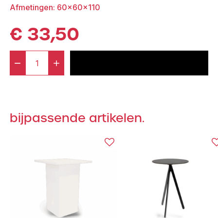
Afmetingen: 60x60x110
€
33,50
-
+
voeg toe aan offerte
Staal®
Bartable
White
incl.
bijpassende artikelen.
Beton
Top
aantal