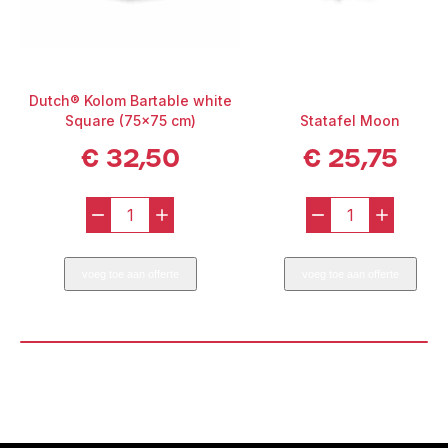
Dutch® Kolom Bartable white
Square (75x75 cm)
Statafel Moon
€
32,50
€
25,75
-
+
-
+
Dutch®
Statafel
Kolom
Moon
voeg toe aan offerte
voeg toe aan offerte
Bartable
aantal
white
Square
(75x75
cm)
aantal