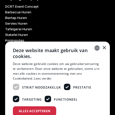
DCRT Event Concept
Barbecue Huren
Biertap Huren
Servies Huren
Tafelgerei Huren
Statafel Huren
Koningsdag
×
Glaswerk Huren
Deze website maakt gebruik van
Feestdagen
cookies.
Haarlem Culinair
DUTCH
Evenementen Verhuur
Deze website gebruikt cookies om uw gebruikerservaring
te verbeteren. Door onze website te gebruiken, stemt u in
Burendag
DUTCH
met alle cookies in overeenstemming met ons
Oktoberfest
Cookiebeleid.
Lees verder
Bruiloft
Kerstfeest
STRIKT NOODZAKELIJK
PRESTATIE
Winterfestival
21 Diner
TARGETING
FUNCTIONEEL
Examen Meubels
ALLES ACCEPTEREN