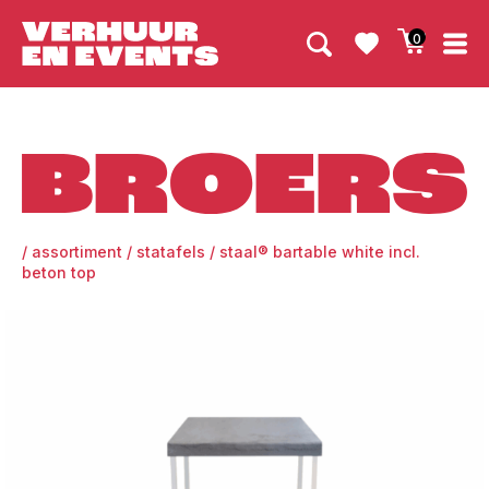
0
Broers
/
assortiment
/
statafels
/
staal® bartable white incl.
beton top