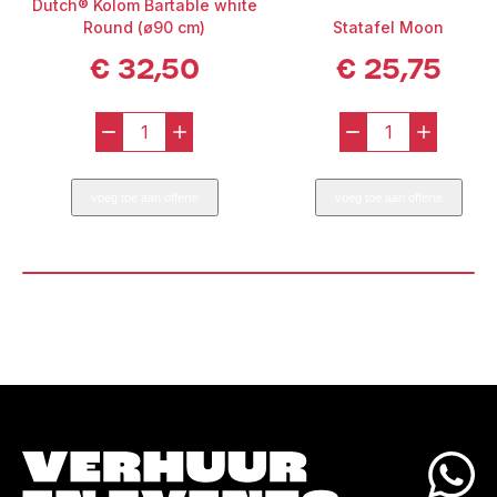
Dutch® Kolom Bartable white
Round (ø90 cm)
Statafel Moon
€
32,50
€
25,75
-
+
-
+
Dutch®
Statafel
Kolom
Moon
voeg toe aan offerte
voeg toe aan offerte
Bartable
aantal
white
Round
(ø90
cm)
aantal