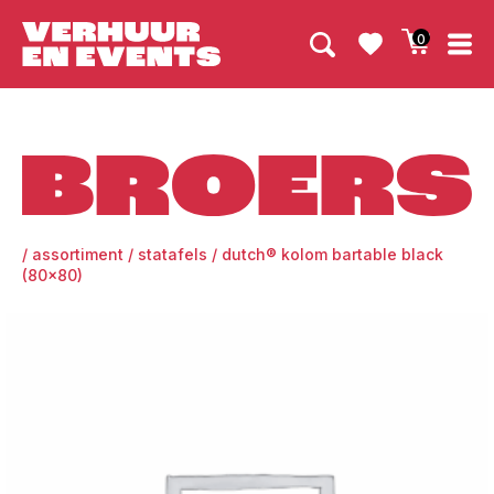
0
Broers
/
assortiment
/
statafels
/
dutch® kolom bartable black
(80×80)