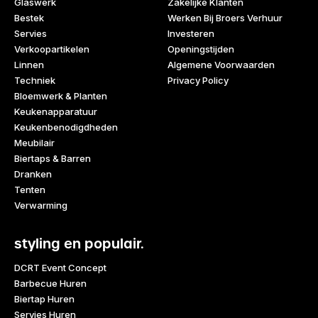
Glaswerk
Zakelijke Klanten
Bestek
Werken Bij Broers Verhuur
Servies
Investeren
Verkoopartikelen
Openingstijden
Linnen
Algemene Voorwaarden
Techniek
Privacy Policy
Bloemwerk & Planten
Keukenapparatuur
Keukenbenodigdheden
Meubilair
Biertaps & Barren
Dranken
Tenten
Verwarming
styling en populair.
DCRT Event Concept
Barbecue Huren
Biertap Huren
Servies Huren