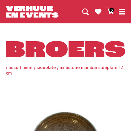
0
Broers
/
assortiment
/
sideplate
/
milestone mumbai sideplate 12
cm