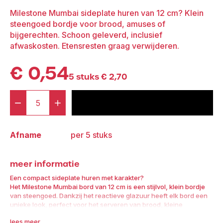
Milestone Mumbai sideplate huren van 12 cm? Klein
steengoed bordje voor brood, amuses of
bijgerechten. Schoon geleverd, inclusief
afwaskosten. Etensresten graag verwijderen.
€
0,54
5 stuks
€
2,70
-
+
voeg toe aan offerte
Milestone
Mumbai
Afname
per 5 stuks
Sideplate
12
meer informatie
cm
aantal
Een compact sideplate huren met karakter?
Het Milestone Mumbai bord van 12 cm is een stijlvol, klein bordje
van steengoed. Dankzij het reactieve glazuur heeft elk bord een
unieke look, perfect voor het serveren van brood, kleine
gerechtjes of als onderdeel van een tastingmenu.
lees meer