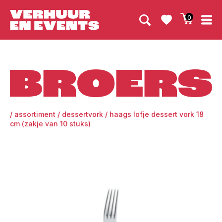
0
Broers
/
assortiment
/
dessertvork
/
haags lofje dessert vork 18
cm (zakje van 10 stuks)