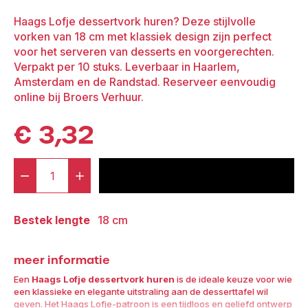
Haags Lofje dessertvork huren? Deze stijlvolle
vorken van 18 cm met klassiek design zijn perfect
voor het serveren van desserts en voorgerechten.
Verpakt per 10 stuks. Leverbaar in Haarlem,
Amsterdam en de Randstad. Reserveer eenvoudig
online bij Broers Verhuur.​
€
3,32
-
+
voeg toe aan offerte
Haags
Lofje
Bestek lengte
18 cm
Dessert
Vork
meer informatie
18
cm
Een
Haags Lofje dessertvork huren
is de ideale keuze voor wie
een klassieke en elegante uitstraling aan de desserttafel wil
(Zakje
geven. Het Haags Lofje-patroon is een tijdloos en geliefd ontwerp