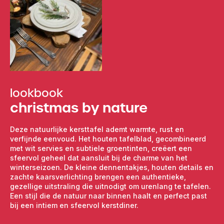
Levering in Haarlem, Amsterdam en de Randstad​Broers Verhuur
Eenvoudig online te reserveren​
Maak uw desserttafel compleet met bijpassend servies, glaswerk
en tafellinnen uit ons uitgebreide assortiment.
Haags Lofje
dessertvork huren
? Broers Verhuur staat klaar om uw
evenement tot in de puntjes te verzorgen.
lookbook
christmas by nature
Deze natuurlijke kersttafel ademt warmte, rust en
verfijnde eenvoud. Het houten tafelblad, gecombineerd
met wit servies en subtiele groentinten, creëert een
sfeervol geheel dat aansluit bij de charme van het
winterseizoen. De kleine dennentakjes, houten details en
zachte kaarsverlichting brengen een authentieke,
gezellige uitstraling die uitnodigt om urenlang te tafelen.
Een stijl die de natuur naar binnen haalt en perfect past
bij een intiem en sfeervol kerstdiner.