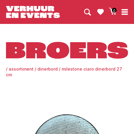
0
Broers
/
assortiment
/
dinerbord
/
milestone ciaro dinerbord 27
cm