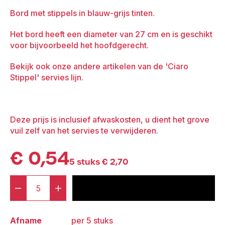
Bord met stippels in blauw-grijs tinten.
Het bord heeft een diameter van 27 cm en is geschikt
voor bijvoorbeeld het hoofdgerecht.
Bekijk ook onze andere artikelen van de 'Ciaro
Stippel' servies lijn.
Deze prijs is inclusief afwaskosten, u dient het grove
vuil zelf van het servies te verwijderen.
€
0,54
5 stuks
€
2,70
-
+
voeg toe aan offerte
Milestone
Ciaro
Afname
per 5 stuks
Dinerbord