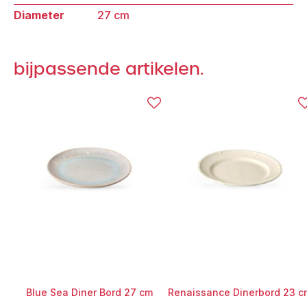
Diameter
27 cm
27
cm
aantal
bijpassende artikelen.
Blue Sea Diner Bord 27 cm
Renaissance Dinerbord 23 c