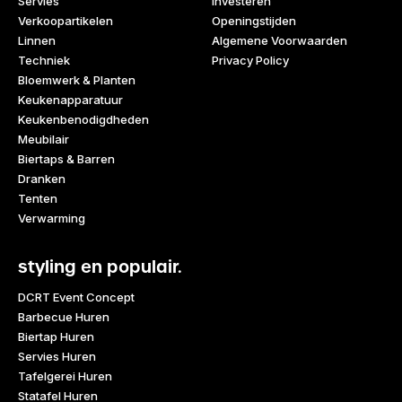
Servies
Investeren
Verkoopartikelen
Openingstijden
Linnen
Algemene Voorwaarden
Techniek
Privacy Policy
Bloemwerk & Planten
Keukenapparatuur
Keukenbenodigdheden
Meubilair
Biertaps & Barren
Dranken
Tenten
Verwarming
styling en populair.
DCRT Event Concept
Barbecue Huren
Biertap Huren
Servies Huren
Tafelgerei Huren
Statafel Huren