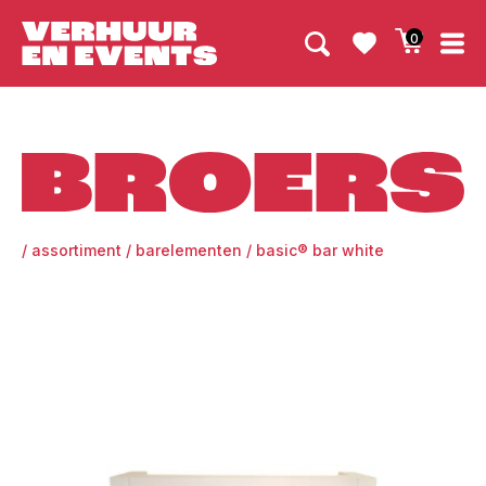
0
Broers
/
assortiment
/
barelementen
/
basic® bar white