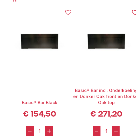
Bij Broers Verhuur wordt de Basic Bar White schoon en
gebruiksklaar geleverd. Voor een complete barervaring kunt u de
bar combineren met onze barkrukken, glaswerk en eventueel
een biertap.​
Waarom een Basic Bar White huren bij Broers Verhuur?
Stijlvol wit design voor een frisse uitstraling​
Compact en mobiel, eenvoudig te plaatsen​
Geschikt voor diverse evenementen en feesten​
Schoon en direct klaar voor gebruik​
Levering in Haarlem, Amsterdam en de Randstad​
Eenvoudig online te reserveren​
Maak uw evenement compleet met onze aanvullende
Basic® Bar incl. Onderkoelin
verhuurartikelen, zoals statafels, barkrukken en glaswerk.
Basic
en Donker Oak front en Donk
Bar White huren
? Broers Verhuur staat garant voor kwaliteit en
Basic® Bar Black
Oak top
service, zodat uw feest een succes wordt.
€
154,50
€
271,20
-
+
-
+