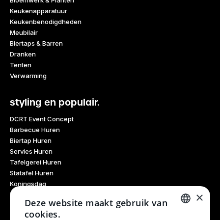
Bloemwerk & Planten
Keukenapparatuur
Keukenbenodigdheden
Meubilair
Biertaps & Barren
Dranken
Tenten
Verwarming
styling en populair.
DCRT Event Concept
Barbecue Huren
Biertap Huren
Servies Huren
Tafelgerei Huren
Statafel Huren
Koningsdag
×
Glaswerk Huren
Deze website maakt gebruik van
Feestdagen
cookies.
Haarlem Culinair