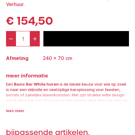
Verhuur.​
€
154,50
-
+
voeg toe aan offerte
Basic®
Bar
Afmeting
240 × 70 cm
White
aantal
meer informatie
Een
Basic Bar White huren
is de ideale keuze voor wie op zoek
is naar een stijlvolle en veelzijdige baroplossing voor feesten,
borrels of zakelijke bijeenkomsten. Met zijn strakke witte design
voegt deze bar een frisse en professionele uitstraling toe aan uw
evenement.​
lees meer
Dankzij het compacte en mobiele ontwerp is deze bar eenvoudig
te plaatsen in diverse ruimtes, zowel binnen als buiten. Het
neutrale witte uiterlijk zorgt ervoor dat de bar moeiteloos past
bijpassende artikelen.
binnen verschillende interieurstijlen en evenementthema’s.​