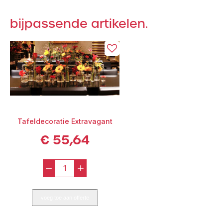
aantal
bijpassende artikelen.
Tafeldecoratie Extravagant
€
55,64
-
+
Tafeldecoratie
Extravagant
voeg toe aan offerte
aantal