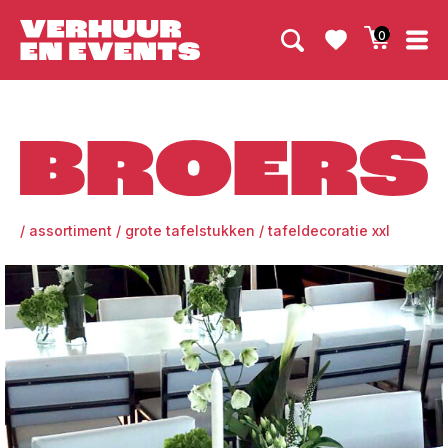
0
Broers
/
assortiment
/
grote tafelstukken
/
tafeldecoratie xxl