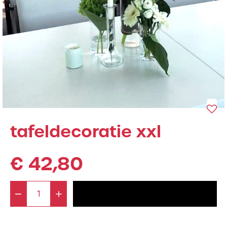
tafeldecoratie xxl
€
42,80
-
+
voeg toe aan offerte
Tafeldecoratie
XXL