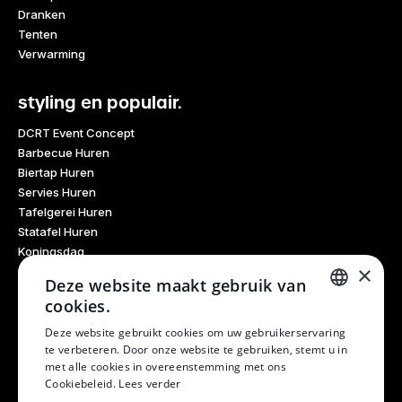
Dranken
Tenten
Verwarming
styling en populair.
DCRT Event Concept
Barbecue Huren
Biertap Huren
Servies Huren
Tafelgerei Huren
Statafel Huren
Koningsdag
×
Glaswerk Huren
Deze website maakt gebruik van
Feestdagen
cookies.
Haarlem Culinair
DUTCH
Evenementen Verhuur
Deze website gebruikt cookies om uw gebruikerservaring
te verbeteren. Door onze website te gebruiken, stemt u in
Burendag
DUTCH
met alle cookies in overeenstemming met ons
Oktoberfest
Cookiebeleid.
Lees verder
Bruiloft