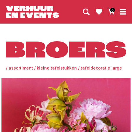
0
Broers
/
assortiment
/
kleine tafelstukken
/
tafeldecoratie large