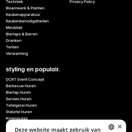
Techniek
Privacy Policy
Bloemwerk & Planten
Keukenapparatuur
Keukenbenodigdheden
Meubilair
Biertaps & Barren
Dranken
Tenten
Verwarming
styling en populair.
DCRT Event Concept
Barbecue Huren
Biertap Huren
Servies Huren
Tafelgerei Huren
Statafel Huren
Koningsdag
×
Glaswerk Huren
Deze website maakt gebruik van
Feestdagen