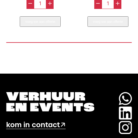
-
+
-
+
Tafeldecoratie
Tafeldecor
Small
Medium
voeg toe aan offerte
voeg toe aan offerte
aantal
aantal
kom in contact