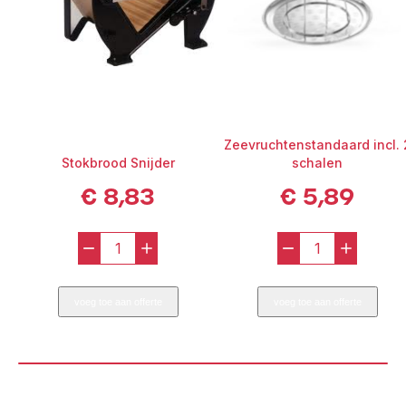
Zeevruchtenstandaard incl. 
Stokbrood Snijder
schalen
€
8,83
€
5,89
-
+
-
+
Stokbrood
Zeevruchte
Snijder
incl.
voeg toe aan offerte
voeg toe aan offerte
aantal
2
schalen
aantal