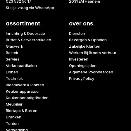
023 532 56 17
2031 EM Haarlem
Stel je vraag via WhatsApp
assortiment.
over ons.
Inrichting & Decoratie
Diensten
Buffet & Serveerartikelen
Bezorgen & Ophalen
Glaswerk
Zakelijke Klanten
Bestek
Werken Bij Broers Verhuur
Servies
Investeren
Verkoopartikelen
Openingstijden
Linnen
Algemene Voorwaarden
Techniek
Privacy Policy
Bloemwerk & Planten
Keukenapparatuur
Keukenbenodigdheden
Meubilair
Biertaps & Barren
Dranken
Tenten
Verwarming