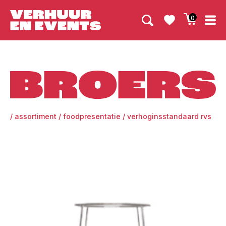
0
Broers
/
assortiment
/
foodpresentatie
/
verhoginsstandaard rvs