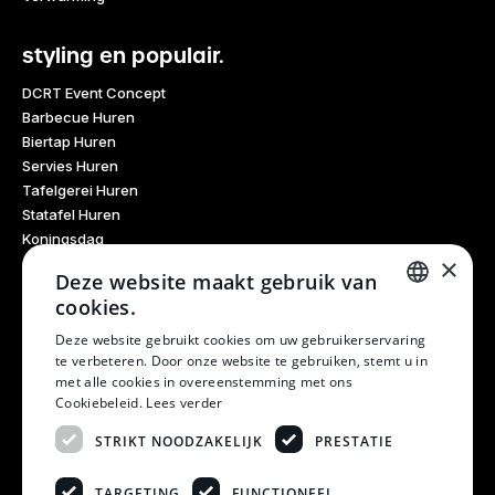
styling en populair.
DCRT Event Concept
Barbecue Huren
Biertap Huren
Servies Huren
Tafelgerei Huren
Statafel Huren
Koningsdag
×
Glaswerk Huren
Deze website maakt gebruik van
Feestdagen
cookies.
Haarlem Culinair
DUTCH
Evenementen Verhuur
Deze website gebruikt cookies om uw gebruikerservaring
te verbeteren. Door onze website te gebruiken, stemt u in
Burendag
DUTCH
met alle cookies in overeenstemming met ons
Oktoberfest
Cookiebeleid.
Lees verder
Bruiloft
Kerstfeest
STRIKT NOODZAKELIJK
PRESTATIE
Winterfestival
21 Diner
TARGETING
FUNCTIONEEL