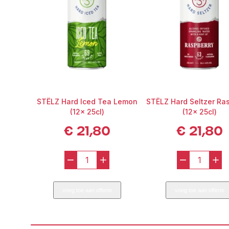
STËLZ Hard Iced Tea Lemon
STËLZ Hard Seltzer Ra
(12x 25cl)
(12x 25cl)
€
21,80
€
21,80
-
+
-
+
STËLZ
STËLZ
Hard
Hard
voeg toe aan offerte
voeg toe aan offerte
Iced
Seltze
Tea
Raspb
Lemon
(12x