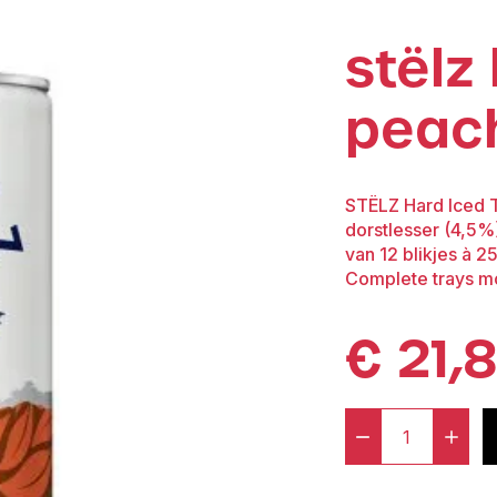
stëlz
peach
STËLZ Hard Iced Te
dorstlesser (4,5%)
van 12 blikjes à 25
Complete trays m
€
21,
-
+
STËLZ
Hard