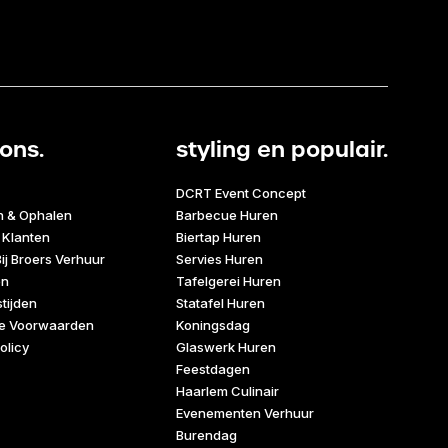
ons.
styling en populair.
DCRT Event Concept
n & Ophalen
Barbecue Huren
 Klanten
Biertap Huren
ij Broers Verhuur
Servies Huren
en
Tafelgerei Huren
tijden
Statafel Huren
e Voorwaarden
Koningsdag
olicy
Glaswerk Huren
Feestdagen
Haarlem Culinair
Evenementen Verhuur
Burendag