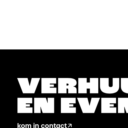
(12x
25cl)
25cl)
aantal
aantal
kom in contact