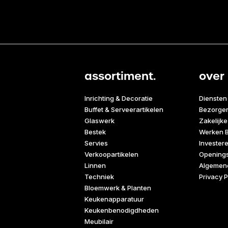
assortiment.
over 
Inrichting & Decoratie
Diensten
Buffet & Serveerartikelen
Bezorge
Glaswerk
Zakelijke
Bestek
Werken B
Servies
Invester
Verkoopartikelen
Openings
Linnen
Algemen
Techniek
Privacy P
Bloemwerk & Planten
Keukenapparatuur
Keukenbenodigdheden
Meubilair