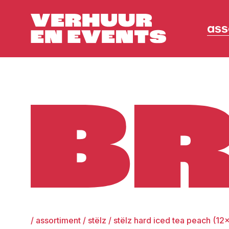
ass
Broers
/
assortiment
/
stëlz
/
stëlz hard iced tea peach (12x