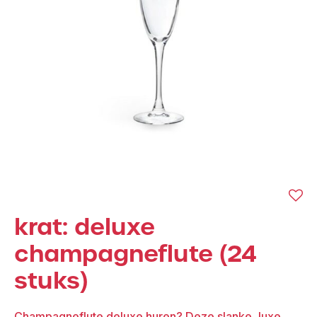
krat: deluxe
champagneflute (24
stuks)
Champagneflute deluxe huren? Deze slanke, luxe