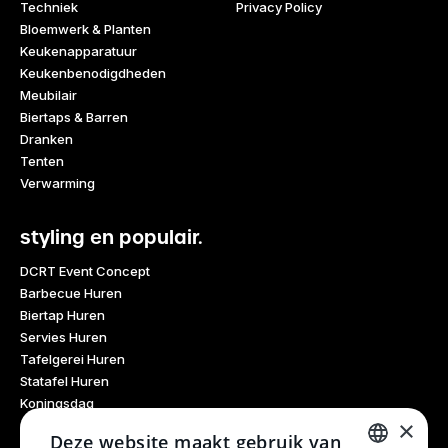
Techniek
Privacy Policy
Bloemwerk & Planten
Keukenapparatuur
Keukenbenodigdheden
Meubilair
Biertaps & Barren
Dranken
Tenten
Verwarming
styling en populair.
DCRT Event Concept
Barbecue Huren
Biertap Huren
Servies Huren
Tafelgerei Huren
Statafel Huren
Koningsdag
×
Glaswerk Huren
Deze website maakt gebruik van
Feestdagen