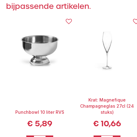
uiteraard mogelijk.
bijpassende artikelen.
✔ Slank en stijlvol design – versterkt de bubbelbeleving
✔ Ideaal voor champagne, prosecco of cava
✔ Perfect voor bruiloften, gala’s en toostmomenten
✔ Geleverd per 24 stuks in krat
✔ Schoon geleverd, vuil retour mogelijk
Combineer met bijpassende wijnglazen, linnen en servies of een
champagnekoeler voor een feestelijke totaalbeleving.
Krat: Magnefique
Champagneglas 27cl (24
Punchbowl 10 liter RVS
stuks)
€
5,89
€
10,66