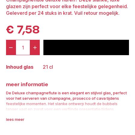
glazen zijn perfect voor elke feestelijke gelegenheid.
Geleverd per 24 stuks in krat. Vuil retour mogelijk.
€
7,58
-
+
voeg toe aan offerte
Krat:
Deluxe
Inhoud glas
21 cl
Champagneflute
(24
meer informatie
stuks)
aantal
De Deluxe champagneflute is een elegant en stijlvol glas, perfect
voor het serveren van champagne, prosecco of cava tijdens
feestelijke momenten. Het slanke ontwerp houdt de bubbels
langer vast en zorgt voor een verfijnde presentatie tijdens
bruiloften, recepties of oudejaarsfeesten.
lees meer
De glazen worden geleverd per 24 stuks in een krat,
professioneel gereinigd en direct klaar voor gebruik. Vuil retour is