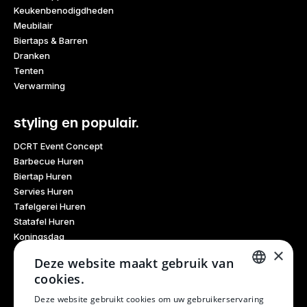
Keukenbenodigdheden
Meubilair
Biertaps & Barren
Dranken
Tenten
Verwarming
styling en populair.
DCRT Event Concept
Barbecue Huren
Biertap Huren
Servies Huren
Tafelgerei Huren
Statafel Huren
Koningsdag
×
Glaswerk Huren
Deze website maakt gebruik van
Feestdagen
cookies.
Haarlem Culinair
DUTCH
Evenementen Verhuur
Deze website gebruikt cookies om uw gebruikerservaring