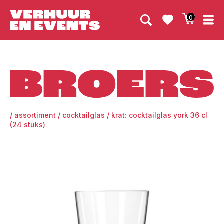
0
Broers
/
assortiment
/
cocktailglas
/
krat: cocktailglas york 36 cl
(24 stuks)