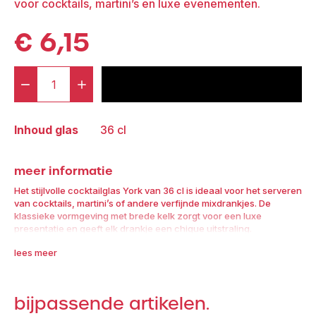
voor cocktails, martini’s en luxe evenementen.
€
6,15
-
+
voeg toe aan offerte
Krat:
Cocktailglas
Inhoud glas
36 cl
York
36
meer informatie
cl
(24
Het stijlvolle cocktailglas York van 36 cl is ideaal voor het serveren
van cocktails, martini’s of andere verfijnde mixdrankjes. De
stuks)
klassieke vormgeving met brede kelk zorgt voor een luxe
aantal
presentatie en geeft elk drankje een chique uitstraling.
lees meer
Deze cocktailglazen zijn perfect geschikt voor evenementen,
bruiloften, recepties en zakelijke borrels. Geleverd per 24 stuks in
een krat, schoon en direct inzetbaar. Na afloop mogen ze vuil
retour.
bijpassende artikelen.