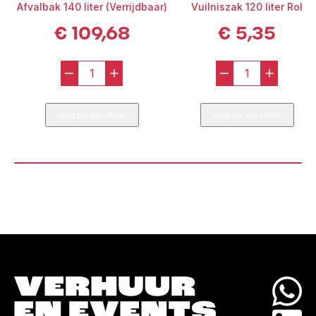
Afvalbak 140 liter (Verrijdbaar)
Vuilniszak 120 liter Rol
€
109,68
€
5,35
-
+
-
+
Afvalbak
Vuilniszak
140
120
voeg toe aan offerte
voeg toe aan offerte
liter
liter
(Verrijdbaar)
Rol
aantal
aantal