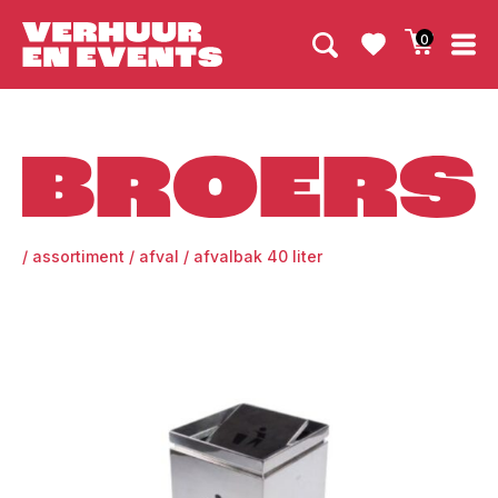
0
Broers
/
assortiment
/
afval
/
afvalbak 40 liter