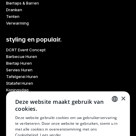
Biertaps & Barren
Dranken
Tenten
Verwarming
styling en populair.
DCRT Event Concept
Barbecue Huren
Biertap Huren
Servies Huren
Tafelgerei Huren
Statafel Huren
Koningsdag
×
Glaswerk Huren
Deze website maakt gebruik van
Feestdagen
cookies.
Haarlem Culinair
DUTCH
Evenementen Verhuur
Deze website gebruikt cookies om uw gebruikerservaring
te verbeteren. Door onze website te gebruiken, stemt u in
Burendag
DUTCH
met alle cookies in overeenstemming met ons
Oktoberfest
Cookiebeleid.
Lees verder