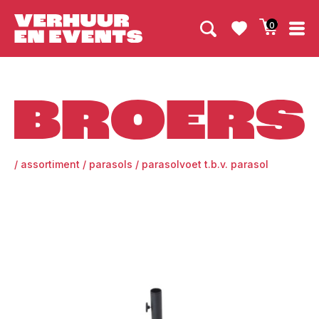
0
Broers
/
assortiment
/
parasols
/
parasolvoet t.b.v. parasol