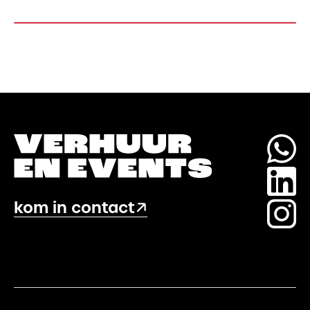
300
cm)
aantal
kom in contact