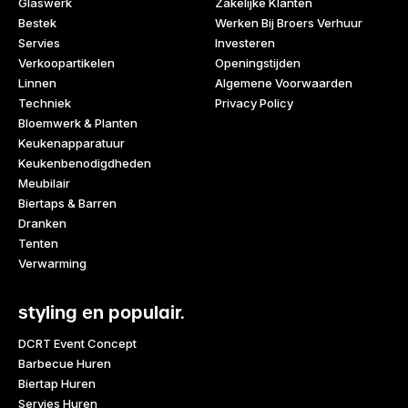
Glaswerk
Zakelijke Klanten
Bestek
Werken Bij Broers Verhuur
Servies
Investeren
Verkoopartikelen
Openingstijden
Linnen
Algemene Voorwaarden
Techniek
Privacy Policy
Bloemwerk & Planten
Keukenapparatuur
Keukenbenodigdheden
Meubilair
Biertaps & Barren
Dranken
Tenten
Verwarming
styling en populair.
DCRT Event Concept
Barbecue Huren
Biertap Huren
Servies Huren