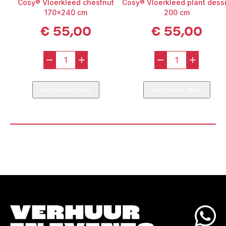
Cosy® Vloerkleed chestnut
Cosy® Vloerkleed plant dess
170x240 cm
200 cm
€
55,00
€
55,00
-
+
-
+
Cosy®
Cosy®
Vloerkleed
Vloerkleed
voeg toe aan offerte
voeg toe aan offerte
chestnut
plant
170x240
dessin
cm
200
aantal
cm
aantal