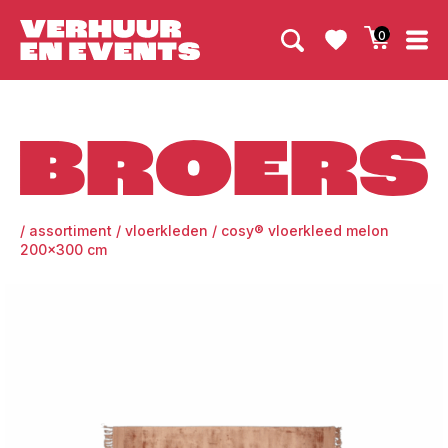
0
Broers
/
assortiment
/
vloerkleden
/
cosy® vloerkleed melon
200×300 cm