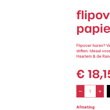
flipo
papie
Flipover huren? Ve
stiften. Ideaal vo
Haarlem & de Ran
€
18,1
-
+
Flipover
exclusief
Afmeting
papier