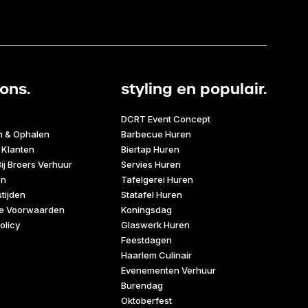
ons.
styling en populair.
DCRT Event Concept
n & Ophalen
Barbecue Huren
 Klanten
Biertap Huren
ij Broers Verhuur
Servies Huren
en
Tafelgerei Huren
tijden
Statafel Huren
e Voorwaarden
Koningsdag
olicy
Glaswerk Huren
Feestdagen
Haarlem Culinair
Evenementen Verhuur
Burendag
Oktoberfest