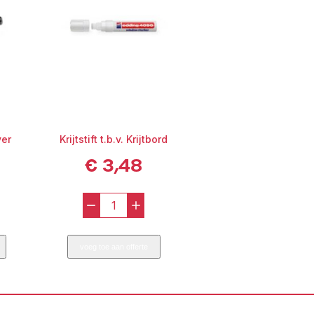
ons in Haarlem.
ver
Krijtstift t.b.v. Krijtbord
€
3,48
-
+
t
Krijtstift
t.b.v.
voeg toe aan offerte
er
Krijtbord
aantal