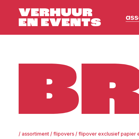
ass
Broers
/
assortiment
/
flipovers
/
flipover exclusief papier e