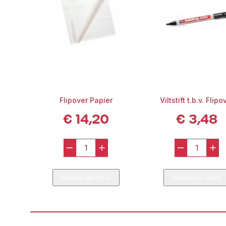
Flipover Papier
Viltstift t.b.v. Flipo
€
14,20
€
3,48
-
+
-
+
Flipover
Viltstif
Papier
t.b.v.
voeg toe aan offerte
voeg toe aan offerte
aantal
Flipov
aantal