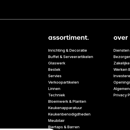
assortiment.
over 
Inrichting & Decoratie
Diensten
Buffet & Serveerartikelen
Bezorge
Glaswerk
Zakelijke
Bestek
Werken B
Servies
Invester
Verkoopartikelen
Openings
Linnen
Algemen
Techniek
Privacy P
Bloemwerk & Planten
Keukenapparatuur
Keukenbenodigdheden
Meubilair
Biertaps & Barren