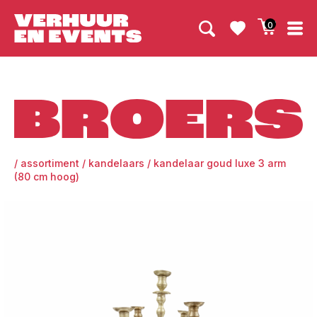
0
Broers
/
assortiment
/
kandelaars
/
kandelaar goud luxe 3 arm
(80 cm hoog)