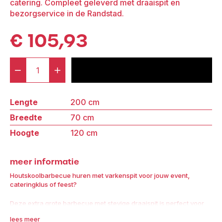
catering. Compleet geleverd met draaispit en
bezorgservice in de Randstad.
€
105,93
-
+
voeg toe aan offerte
Houtskool
Barbecue
Lengte
200 cm
incl.
Breedte
70 cm
Varkenspit
aantal
Hoogte
120 cm
meer informatie
Houtskoolbarbecue huren met varkenspit voor jouw event,
cateringklus of feest?
Deze extra grote barbecue met stevige draaispit is perfect voor
het bereiden van een heel varken, rollade of ander langzaam
lees meer
gegaard spitgerecht.