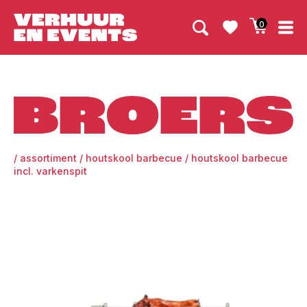
0
Broers
/
assortiment
/
houtskool barbecue
/
houtskool barbecue
incl. varkenspit