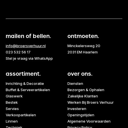
mailen of bellen.
ontmoeten.
info@broersverhuur.nl
Minckelersweg 20
023 532 56 17
2031 EM Haarlem
Stel je vraag via WhatsApp
assortiment.
over ons.
Inrichting & Decoratie
Diensten
Buffet & Serveerartikelen
Bezorgen & Ophalen
Glaswerk
Zakelijke Klanten
Bestek
Werken Bij Broers Verhuur
Servies
Investeren
Verkoopartikelen
Openingstijden
Linnen
Algemene Voorwaarden
Techniek
Privacy Policy