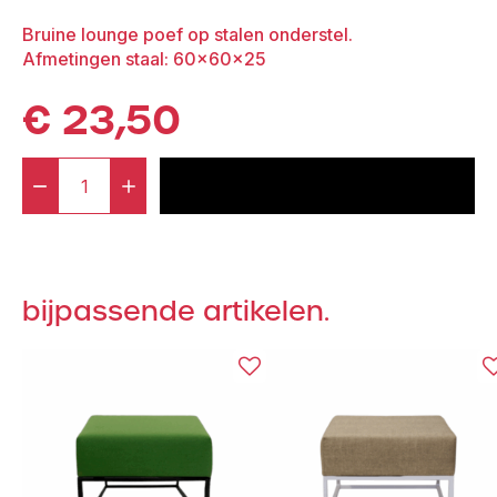
Bruine lounge poef op stalen onderstel.
Afmetingen staal: 60x60x25
€
23,50
-
+
voeg toe aan offerte
Staal®
Lounge
small
White
bijpassende artikelen.
incl.
Brown
seating
aantal