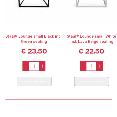
Staal® Lounge small Black incl.
Staal® Lounge small White
Green seating
incl. Lava Beige seating
€
23,50
€
22,50
-
+
-
+
Staal®
Staal®
Lounge
Lounge
voeg toe aan offerte
voeg toe aan offerte
small
small
Black
White
incl.
incl.
Green
Lava
seating
Beige