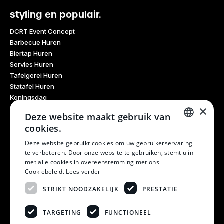
styling en populair.
DCRT Event Concept
Barbecue Huren
Biertap Huren
Servies Huren
Tafelgerei Huren
Statafel Huren
Koningsdag
×
Glaswerk Huren
Deze website maakt gebruik van
Feestdagen
cookies.
Haarlem Culinair
DUTCH
Evenementen Verhuur
Deze website gebruikt cookies om uw gebruikerservaring
te verbeteren. Door onze website te gebruiken, stemt u in
Burendag
DUTCH
met alle cookies in overeenstemming met ons
Oktoberfest
Cookiebeleid.
Lees verder
Bruiloft
Kerstfeest
STRIKT NOODZAKELIJK
PRESTATIE
Winterfestival
21 Diner
TARGETING
FUNCTIONEEL
Examen Meubels