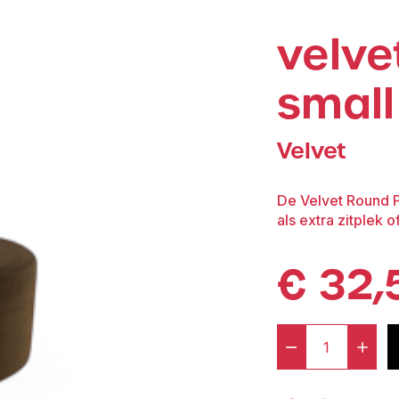
velve
small
Velvet
De Velvet Round Po
als extra zitplek o
€
32,
-
+
Velvet®
Round