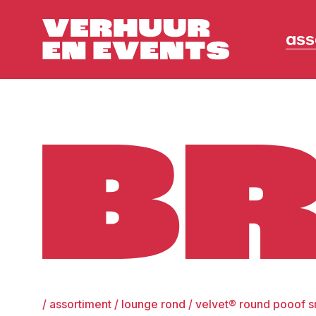
ass
Broers
/
assortiment
/
lounge rond
/
velvet® round pooof s