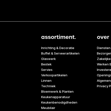
assortiment.
over 
Inrichting & Decoratie
Diensten
Buffet & Serveerartikelen
Bezorge
Glaswerk
Zakelijke
Bestek
Werken B
Servies
Invester
Verkoopartikelen
Openings
Linnen
Algemen
Techniek
Privacy P
Bloemwerk & Planten
Keukenapparatuur
Keukenbenodigdheden
Meubilair