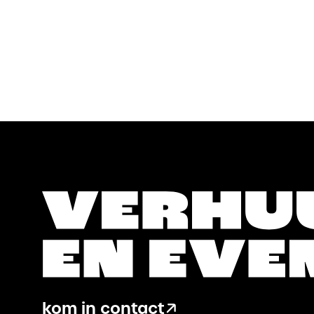
Stripes
Lava
seating
Grey
aantal
seatin
aantal
kom in contact