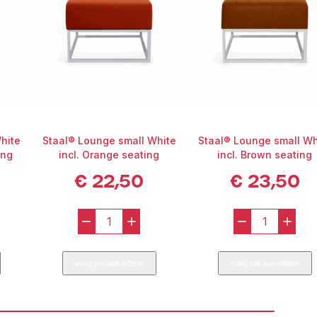
hite
Staal® Lounge small White
Staal® Lounge small Wh
ing
incl. Orange seating
incl. Brown seating
€
22,50
€
23,50
-
+
-
+
Staal®
Staal®
Lounge
Lounge
voeg toe aan offerte
voeg toe aan offerte
small
small
White
White
incl.
incl.