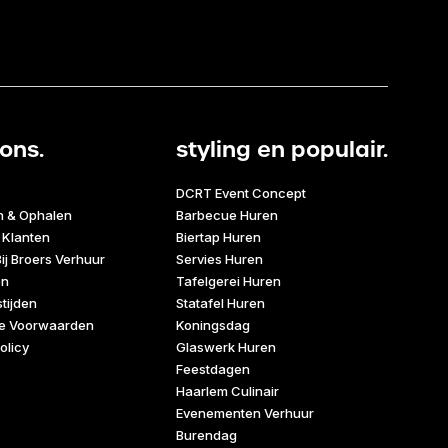
ons.
styling en populair.
DCRT Event Concept
n & Ophalen
Barbecue Huren
 Klanten
Biertap Huren
ij Broers Verhuur
Servies Huren
en
Tafelgerei Huren
tijden
Statafel Huren
e Voorwaarden
Koningsdag
olicy
Glaswerk Huren
Feestdagen
Haarlem Culinair
Evenementen Verhuur
Burendag