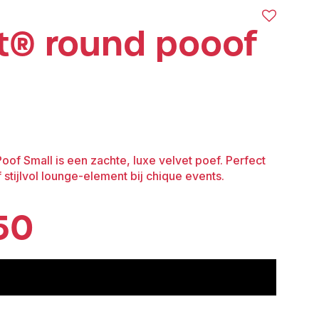
t® round pooof
of Small is een zachte, luxe velvet poef. Perfect
f stijlvol lounge-element bij chique events.
50
voeg toe aan offerte