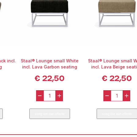
ck incl.
Staal® Lounge small White
Staal® Lounge small W
g
incl. Lava Garbon seating
incl. Lava Beige seat
€
22,50
€
22,50
-
+
-
+
Staal®
Staal®
e
Lounge
Lounge
voeg toe aan offerte
voeg toe aan offerte
small
small
White
White
incl.
incl.