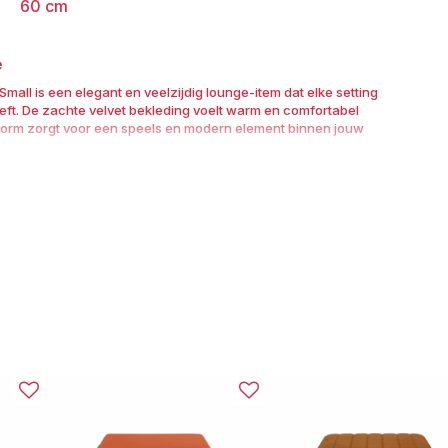
60 cm
e
mall is een elegant en veelzijdig lounge-item dat elke setting
eeft. De zachte velvet bekleding voelt warm en comfortabel
 vorm zorgt voor een speels en modern element binnen jouw
 perfect als extra zitplek, voetenbankje of decoratief element
chairs. Dankzij de luxe uitstraling past hij moeiteloos in
ften, VIP-ruimtes, modeshows en stijlvolle indoor- en outdoor
 velvet banken, gouden accenten of lichte decoratie voor
 lounge-opstelling.
n Haarlem, boutique-feesten in Amsterdam, of beachlounges in
un je complete loungeconcepten huren — van velvet banken en
zettafels en verlichting.