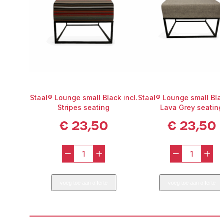
Staal® Lounge small Black incl.
Staal® Lounge small Bla
Stripes seating
Lava Grey seatin
€
23,50
€
23,50
-
+
-
+
Staal®
Staal®
Lounge
Loung
voeg toe aan offerte
voeg toe aan offerte
small
small
Black
Black
incl.
incl.