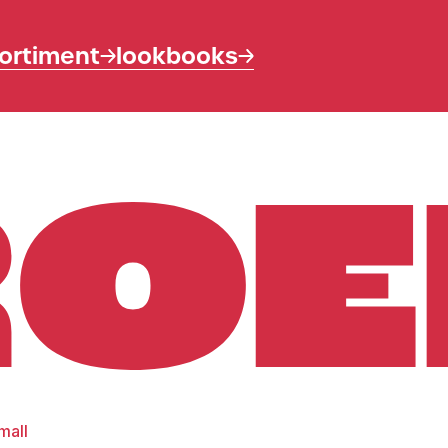
ortiment
lookbooks
mall