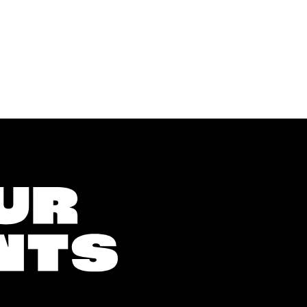
Lava
Lava
Garbon
Beige
g
seating
seating
aantal
aantal