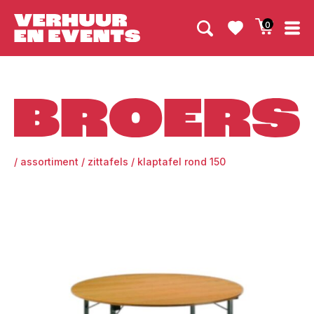
0
Broers
/
assortiment
/
zittafels
/
klaptafel rond 150