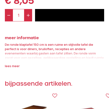
€
8,05
-
+
voeg toe aan offerte
Klaptafel
Rond
150
meer informatie
aantal
De ronde klaptafel 150 cm is een ruime en stijlvolle tafel die
perfect is voor diners, bruiloften, recepties en andere
evenementen waarbij gasten aan tafel zitten. De ronde vorm
zorgt voor een gezellige, gelijkwaardige opstelling en biedt ruimte
aan 6 tot 8 personen.
lees meer
Het inklapbare onderstel maakt transport en opbouw eenvoudig
en efficiënt. Combineer met een rond tafelkleed of rok voor een
nette uitstraling.
bijpassende artikelen.
✔ Tafelblad diameter 150 cm – geschikt voor 6–8 personen
✔ Inklapbaar metalen frame – snel te plaatsen en op te bergen
✔ Robuuste constructie – stabiel en stevig
✔ Perfect voor diners, bruiloften en zakelijke events