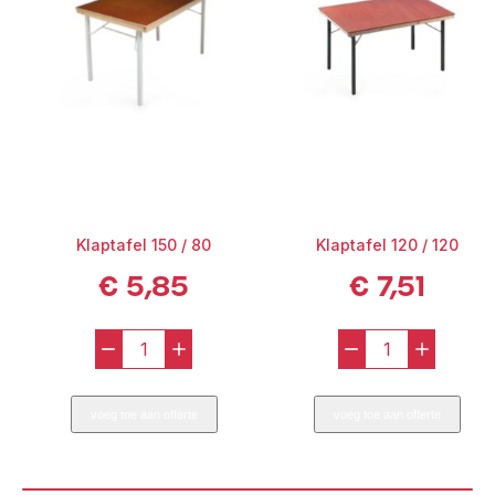
Combineer deze tafel met elegante stoelen, servies en decoratie
om jouw opstelling compleet te maken. Meer ronde tafels nodig?
Bekijk ook de 120 cm variant.
Klaptafel 150 / 80
Klaptafel 120 / 120
€
5,85
€
7,51
-
+
-
+
Klaptafel
Klaptafel
150
120
voeg toe aan offerte
voeg toe aan offerte
/
/
80
120
aantal
aantal