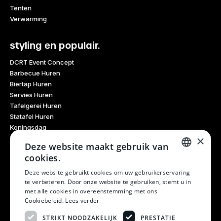
Tenten
Verwarming
styling en populair.
DCRT Event Concept
Barbecue Huren
Biertap Huren
Servies Huren
Tafelgerei Huren
Statafel Huren
Koningsdag
×
Glaswerk Huren
Deze website maakt gebruik van
Feestdagen
cookies.
Haarlem Culinair
DUTCH
Evenementen Verhuur
Deze website gebruikt cookies om uw gebruikerservaring
te verbeteren. Door onze website te gebruiken, stemt u in
Burendag
DUTCH
met alle cookies in overeenstemming met ons
Oktoberfest
Cookiebeleid.
Lees verder
Bruiloft
Kerstfeest
STRIKT NOODZAKELIJK
PRESTATIE