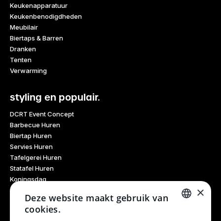
Keukenapparatuur
Keukenbenodigdheden
Meubilair
Biertaps & Barren
Dranken
Tenten
Verwarming
styling en populair.
DCRT Event Concept
Barbecue Huren
Biertap Huren
Servies Huren
Tafelgerei Huren
Statafel Huren
Koningsdag
×
Glaswerk Huren
Deze website maakt gebruik van
Feestdagen
cookies.
Haarlem Culinair
DUTCH