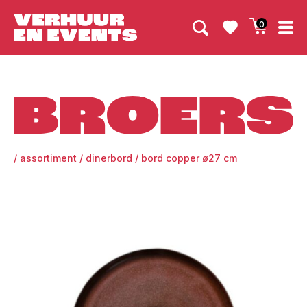
0
Broers
/
assortiment
/
dinerbord
/
bord copper ø27 cm