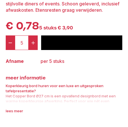
stijlvolle diners of events. Schoon geleverd, inclusief
afwaskosten. Etensresten graag verwijderen.
€
0,78
5 stuks
€
3,90
-
+
voeg toe aan offerte
Bord
Copper
Afname
per 5 stuks
Ø27
cm
meer informatie
aantal
Koperkleurig bord huren voor een luxe en uitgesproken
tafelpresentatie?
Het Copper Bord Ø27 cm is een opvallend designbord met een
warme koperkleurige afwerking. Perfect voor wie nét even
anders wil presenteren tijdens een exclusief diner, bruiloft,
lees meer
walking dinner of event.
Met dit bord geef je jouw hoofdgerechten of culinaire creaties
een chique en eigentijdse uitstraling. De metallic glans van het