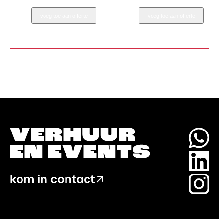
Sea
Bord
voeg toe aan offerte
voeg toe aan offerte
Diner
22cm
Bord
aantal
27
cm
aantal
kom in contact