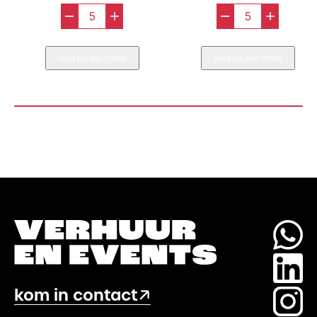
-
+
-
+
Guy
Palmer
Degrenne
Sideplate
voeg toe aan offerte
voeg toe aan offerte
Sideplate
/
Rood
Gebaksbor
16
17,5
cm
cm
aantal
aantal
kom in contact