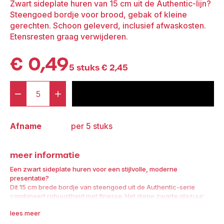
Zwart sideplate huren van 15 cm uit de Authentic-lijn?
Steengoed bordje voor brood, gebak of kleine
gerechten. Schoon geleverd, inclusief afwaskosten.
Etensresten graag verwijderen.
€
0,49
5 stuks
€
2,45
-
+
voeg toe aan offerte
Authentic
Sideplate
Afname
per 5 stuks
Zwart
15
meer informatie
cm
aantal
Een zwart sideplate huren voor een stijlvolle, moderne
presentatie?
Dit 15 cm brede bordje van steengoed uit de Authentic-serie
combineert robuustheid met finesse. Het diepe zwarte glazuur
zorgt voor extra contrast en uitstraling op tafel.
lees meer