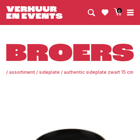
0
Broers
/
assortiment
/
sideplate
/
authentic sideplate zwart 15 cm