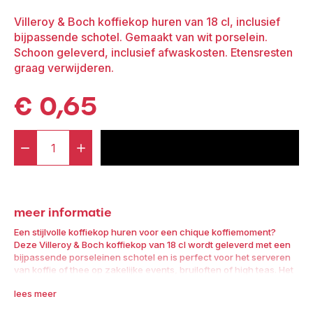
Villeroy & Boch koffiekop huren van 18 cl, inclusief
bijpassende schotel. Gemaakt van wit porselein.
Schoon geleverd, inclusief afwaskosten. Etensresten
graag verwijderen.
€
0,65
-
+
voeg toe aan offerte
Villeroy
&
Boch
meer informatie
Koffiekop
18
Een stijlvolle koffiekop huren voor een chique koffiemoment?
Deze Villeroy & Boch koffiekop van 18 cl wordt geleverd met een
cl
bijpassende porseleinen schotel en is perfect voor het serveren
incl.
van koffie of thee op zakelijke events, bruiloften of high teas. Het
witte porselein straalt elegantie en klasse uit.
Koffieschotel
lees meer
aantal
Belangrijkste eigenschappen: