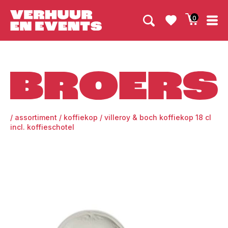
0
Broers
/
assortiment
/
koffiekop
/
villeroy & boch koffiekop 18 cl
incl. koffieschotel