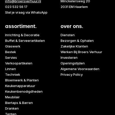
info@broersverhuur.nl
Minckelersweg 20
023 532 56 17
2031 EM Haarlem
Stel je vraag via WhatsApp
assortiment.
over ons.
Inrichting & Decoratie
Diensten
Buffet & Serveerartikelen
Bezorgen & Ophalen
Glaswerk
Zakelijke Klanten
Bestek
Werken Bij Broers Verhuur
Servies
Investeren
Verkoopartikelen
Openingstijden
Linnen
Algemene Voorwaarden
Techniek
Privacy Policy
Bloemwerk & Planten
Keukenapparatuur
Keukenbenodigdheden
Meubilair
Biertaps & Barren
Dranken
Tenten