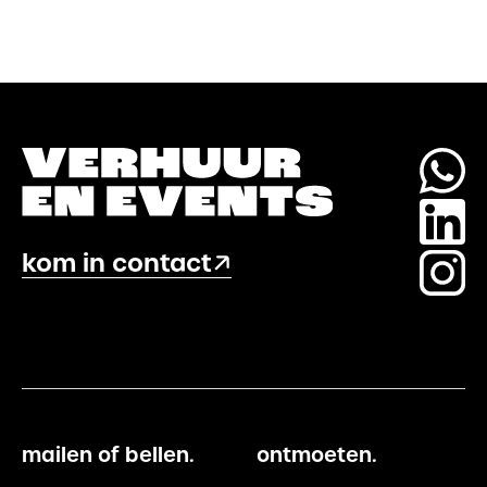
16
cm
Wit
aantal
kom in contact
mailen of bellen.
ontmoeten.