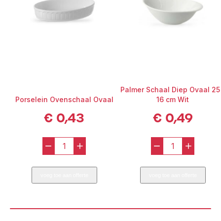
Palmer Schaal Diep Ovaal 25
Porselein Ovenschaal Ovaal
16 cm Wit
€
0,43
€
0,49
-
+
-
+
Porselein
Palmer
Ovenschaal
Schaal
voeg toe aan offerte
voeg toe aan offerte
Ovaal
Diep
aantal
Ovaal
25
x