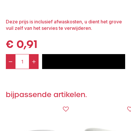
Deze prijs is inclusief afwaskosten, u dient het grove
vuil zelf van het servies te verwijderen.
€
0,91
-
+
voeg toe aan offerte
Schaal
Ovaal
35
cm
bijpassende artikelen.
RVS
aantal