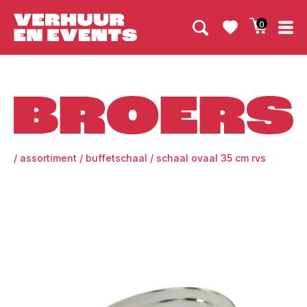
0
Broers
/
assortiment
/
buffetschaal
/
schaal ovaal 35 cm rvs