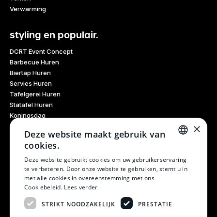
Verwarming
styling en populair.
DCRT Event Concept
Barbecue Huren
Biertap Huren
Servies Huren
Tafelgerei Huren
Statafel Huren
Koningsdag
×
Glaswerk Huren
Deze website maakt gebruik van
Feestdagen
cookies.
Haarlem Culinair
DUTCH
Evenementen Verhuur
Deze website gebruikt cookies om uw gebruikerservaring
te verbeteren. Door onze website te gebruiken, stemt u in
Burendag
DUTCH
met alle cookies in overeenstemming met ons
Oktoberfest
Cookiebeleid.
Lees verder
Bruiloft
Kerstfeest
STRIKT NOODZAKELIJK
PRESTATIE
Winterfestival