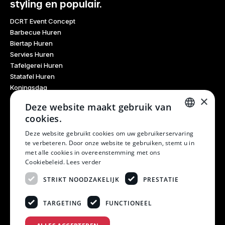
styling en populair.
DCRT Event Concept
Barbecue Huren
Biertap Huren
Servies Huren
Tafelgerei Huren
Statafel Huren
Koningsdag
×
Glaswerk Huren
Deze website maakt gebruik van
Feestdagen
cookies.
Haarlem Culinair
DUTCH
Evenementen Verhuur
Deze website gebruikt cookies om uw gebruikerservaring
te verbeteren. Door onze website te gebruiken, stemt u in
Burendag
DUTCH
met alle cookies in overeenstemming met ons
Oktoberfest
Cookiebeleid.
Lees verder
Bruiloft
Kerstfeest
STRIKT NOODZAKELIJK
PRESTATIE
Winterfestival
21 Diner
TARGETING
FUNCTIONEEL
Examen Meubels