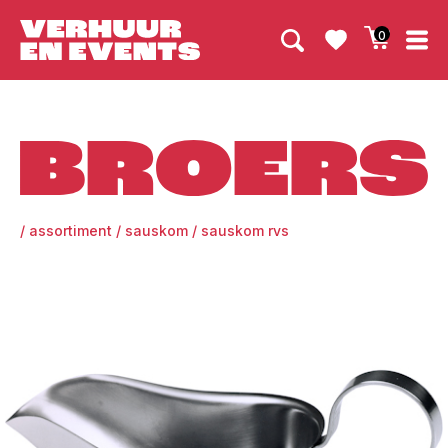
0
Broers
/
assortiment
/
sauskom
/
sauskom rvs