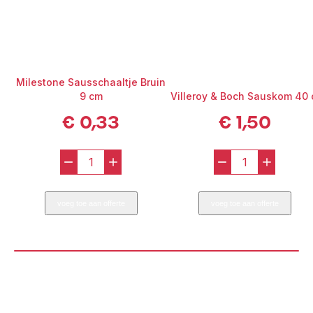
Milestone Sausschaaltje Bruin
9 cm
Villeroy & Boch Sauskom 40 
€
0,33
€
1,50
-
+
-
+
Milestone
Villeroy
Sausschaaltje
&
voeg toe aan offerte
voeg toe aan offerte
Bruin
Boch
9
Sauskom
cm
40
aantal
cl
aantal