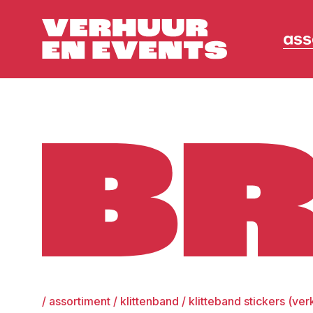
ass
Broers
/
assortiment
/
klittenband
/
klitteband stickers (ve