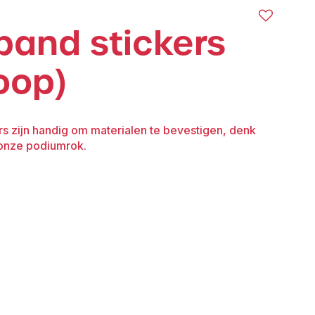
eband stickers
oop)
rs zijn handig om materialen te bevestigen, denk
 onze podiumrok.