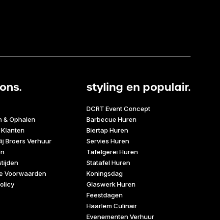
ons.
styling en populair.
DCRT Event Concept
n & Ophalen
Barbecue Huren
 Klanten
Biertap Huren
ij Broers Verhuur
Servies Huren
en
Tafelgerei Huren
tijden
Statafel Huren
e Voorwaarden
Koningsdag
olicy
Glaswerk Huren
Feestdagen
Haarlem Culinair
Evenementen Verhuur