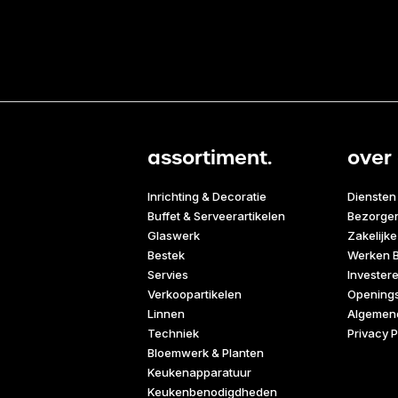
assortiment.
over 
Inrichting & Decoratie
Diensten
Buffet & Serveerartikelen
Bezorge
Glaswerk
Zakelijke
Bestek
Werken B
Servies
Invester
Verkoopartikelen
Openings
Linnen
Algemen
Techniek
Privacy P
Bloemwerk & Planten
Keukenapparatuur
Keukenbenodigdheden