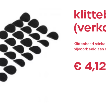
klitt
(verk
Klittenband sticke
bijvoorbeeld aan
€
4,12