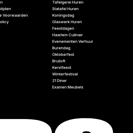
en
Tafelgerei Huren
tijden
Statafel Huren
e Voorwaarden
Koningsdag
olicy
Glaswerk Huren
Feestdagen
Haarlem Culinair
Evenementen Verhuur
Burendag
Oktoberfest
Bruiloft
Kerstfeest
Winterfestival
21 Diner
Examen Meubels