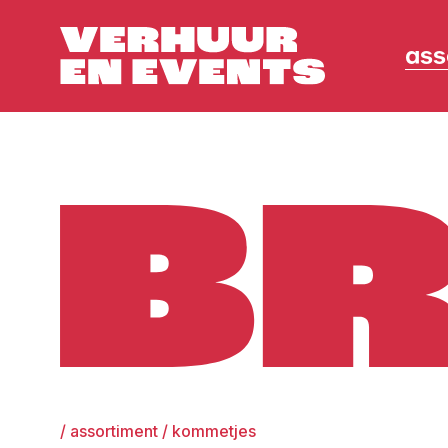
ass
Broers
/
assortiment
/
kommetjes