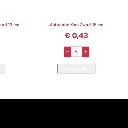
and 13 cm
Authentic Kom Zwart 15 cm
€
0,43
-
+
la
Authentic
ano
Kom
e
voeg toe aan offerte
Zwart
15
cm
aantal
l