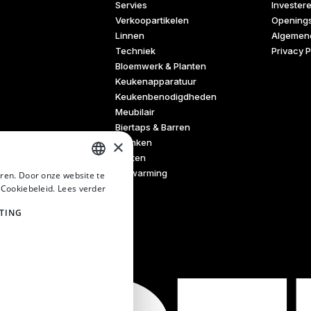
Servies
Invester
Verkoopartikelen
Openings
Linnen
Algemen
Techniek
Privacy P
Bloemwerk & Planten
Keukenapparatuur
Keukenbenodigdheden
Meubilair
Biertaps & Barren
×
Dranken
Tenten
Verwarming
ren. Door onze website te
DUTCH
 Cookiebeleid.
Lees verder
DUTCH
TING