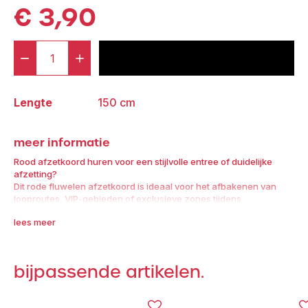
€
3,90
-
+
voeg toe aan offerte
Afzetkoord
Rood
Lengte
150 cm
aantal
meer informatie
Rood afzetkoord huren voor een stijlvolle entree of duidelijke
afzetting?
Dit rode fluwelen afzetkoord is ideaal voor het afbakenen van
looproutes, VIP-gebieden of exclusieve zones tijdens
evenementen. Combineer met afzetpaaltjes voor een
lees meer
professionele en representatieve uitstraling bij entrees, gala’s of
beurzen.
Wie een afzetkoord rood huren wil dat zowel functioneel als
bijpassende artikelen.
visueel sterk is, kiest voor dit luxe koord van Broers Verhuur. Het
koord is voorzien van stevige metalen haaksluitingen aan beide
uiteinden, waarmee je het eenvoudig tussen twee afzetpalen