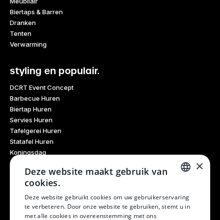
Meubilair
Biertaps & Barren
Dranken
Tenten
Verwarming
styling en populair.
DCRT Event Concept
Barbecue Huren
Biertap Huren
Servies Huren
Tafelgerei Huren
Statafel Huren
Koningsdag
×
Glaswerk Huren
Deze website maakt gebruik van
Feestdagen
cookies.
Haarlem Culinair
DUTCH
Evenementen Verhuur
Deze website gebruikt cookies om uw gebruikerservaring
te verbeteren. Door onze website te gebruiken, stemt u in
Burendag
DUTCH
met alle cookies in overeenstemming met ons
Oktoberfest