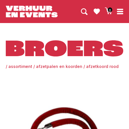
0
Broers
/
assortiment
/
afzetpalen en koorden
/
afzetkoord rood