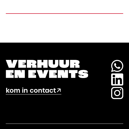
snelband
(1,9M)
aantal
kom in contact